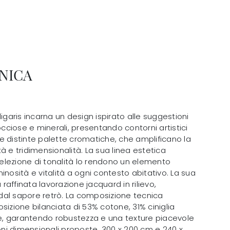
NICA
ligaris incarna un design ispirato alle suggestioni
occiose e minerali, presentando contorni artistici
e distinte palette cromatiche, che amplificano la
à e tridimensionalità. La sua linea estetica
 selezione di tonalità lo rendono un elemento
inosità e vitalità a ogni contesto abitativo. La sua
a raffinata lavorazione jacquard in rilievo,
al sapore retrò. La composizione tecnica
ione bilanciata di 53% cotone, 31% ciniglia
ere, garantendo robustezza e una texture piacevole
ioni dimensionali proposte, 300 x 200 cm e 240 x