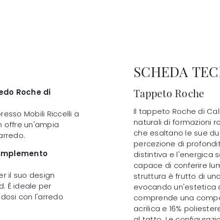
SCHEDA TEC
Tappeto Roche
edo Roche di
Il tappeto Roche di Cal
esso Mobili Riccelli a
naturali di formazioni r
om offre un'ampia
che esaltano le sue du
arredo.
percezione di profondit
 complemento
distintiva e l'energica
capace di conferire lum
r il suo design
struttura è frutto di un
d. È ideale per
evocando un'estetica d
ndosi con l'arredo
comprende una composiz
acrilica e 16% poliest
al tatto. Le configuraz