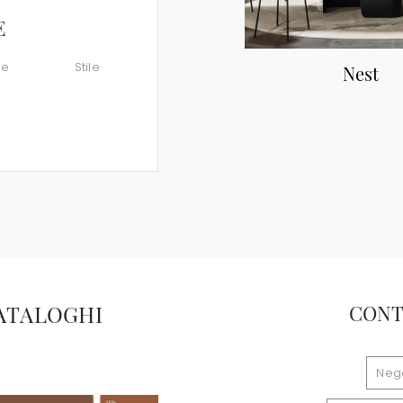
E
le
Stile
Nest
CATALOGHI
CONT
Nego