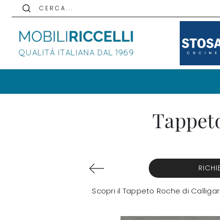
C E R C A . . .
Tappeto
RICHI
Scopri il Tappeto Roche di Calliga