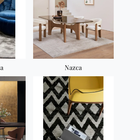
ea
Nazca