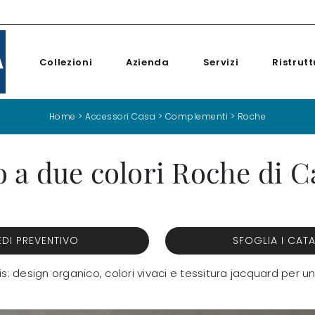
Collezioni
Azienda
Servizi
Ristrutt
Home
>
Accessori Casa
>
Complementi
>
Roche
 a due colori Roche di Ca
EDI PREVENTIVO
SFOGLIA I CAT
ris: design organico, colori vivaci e tessitura jacquard per 