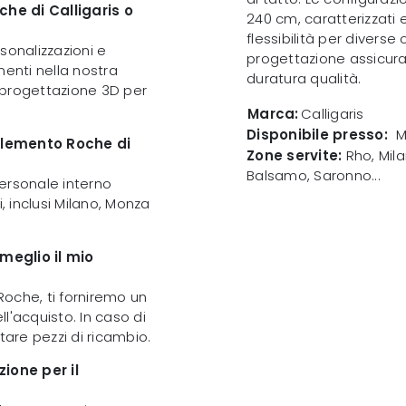
he di Calligaris o
240 cm, caratterizzati 
flessibilità per diverse
rsonalizzazioni e
progettazione assicura 
imenti nella nostra
duratura qualità.
 progettazione 3D per
Marca:
Calligaris
Disponibile presso:
M
mplemento Roche di
Zone servite:
Rho, Mila
Balsamo, Saronno...
ersonale interno
, inclusi Milano, Monza
eglio il mio
oche, ti forniremo un
'acquisto. In caso di
tare pezzi di ricambio.
ione per il