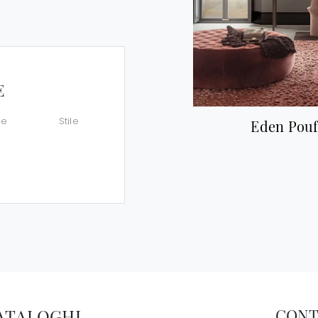
E
le
Stile
Eden Pou
CATALOGHI
CONT