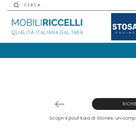
C E R C A . . .
RICHI
Scopri il pouf Kaia di Stones: un co