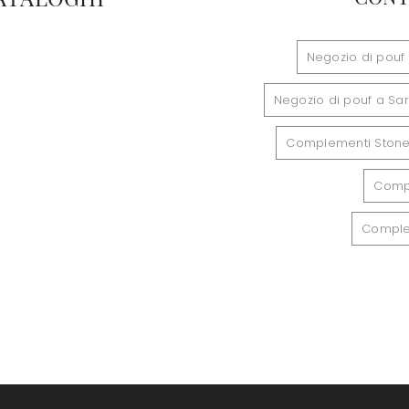
Negozio di pouf
Negozio di pouf a Sa
Complementi Stone
Comp
Complem