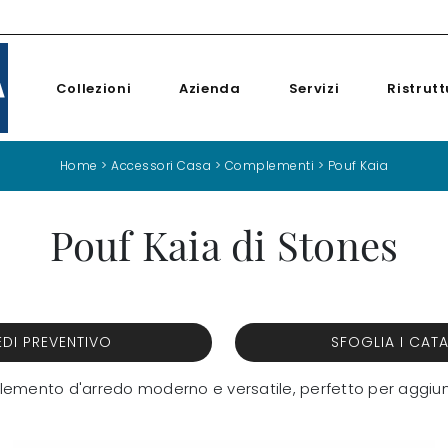
Collezioni
Azienda
Servizi
Ristrutt
Home
>
Accessori Casa
>
Complementi
>
Pouf Kaia
Pouf Kaia di Stones
EDI PREVENTIVO
SFOGLIA I CAT
mplemento d'arredo moderno e versatile, perfetto per aggiun