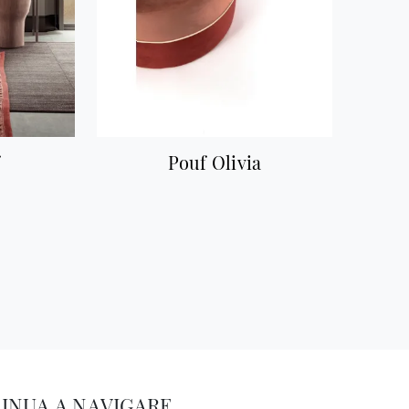
f
Pouf Olivia
INUA A NAVIGARE