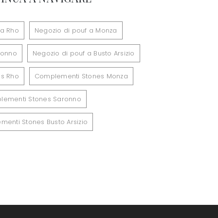
 a Rho
Negozio di pouf a Monza
ronno
Negozio di pouf a Busto Arsizio
s Rho
Complementi Stones Monza
lementi Stones Saronno
enti Stones Busto Arsizio