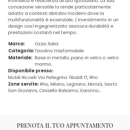
intrinseca e resistenza all'uso quotidiano. La sua
concezione versatile lo rende particolarmente
adatto a contesti abitativi moderni dove la
multifunzionalità è essenziale. L'investimento in un
design così ingegnerizzato assicura durabilità e
prestazioni costanti nel tempo.
Marca:
Ozzio Italia
Categoria:
Tavolino trasformabile
Materiale:
Base in metallo, piano in vetro o vetro
marmo.
Disponibile presso:
Mobili Riccelli
Via Pellegrino Tibaldi 17
,
Rho
Zone servite:
Rho, Milano, Legnano, Monza, Sesto
San Giovanni, Cinisello Balsamo, Saronno...
PRENOTA IL TUO APPUNTAMENTO