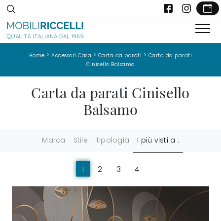
>
>
>
Home
Accessori Casa
Carta da parati
Carta da parati
Cinisello Balsamo
Carta da parati Cinisello
Balsamo
Marca
Stile
Tipologia
I più visti a :
1
2
3
4