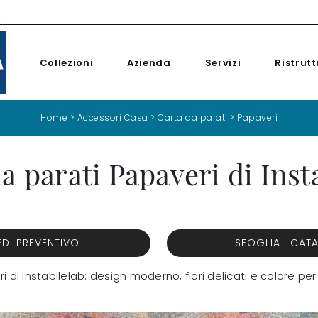
Collezioni
Azienda
Servizi
Ristrutt
Home
>
Accessori Casa
>
Carta da parati
>
Papaveri
a parati Papaveri di Inst
EDI PREVENTIVO
SFOGLIA I CAT
i di Instabilelab: design moderno, fiori delicati e colore per