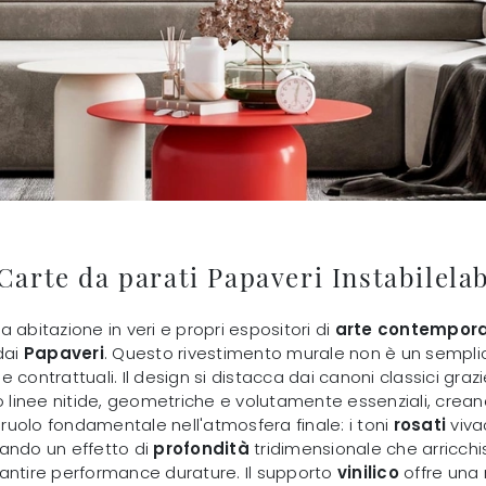
Carte da parati Papaveri Instabilela
ra abitazione in veri e propri espositori di
arte contempor
dai
Papaveri
. Questo rivestimento murale non è un sempli
 e contrattuali. Il design si distacca dai canoni classici gra
so linee nitide, geometriche e volutamente essenziali, cre
uolo fondamentale nell'atmosfera finale: i toni
rosati
vivac
rando un effetto di
profondità
tridimensionale che arricchi
antire performance durature. Il supporto
vinilico
offre una r