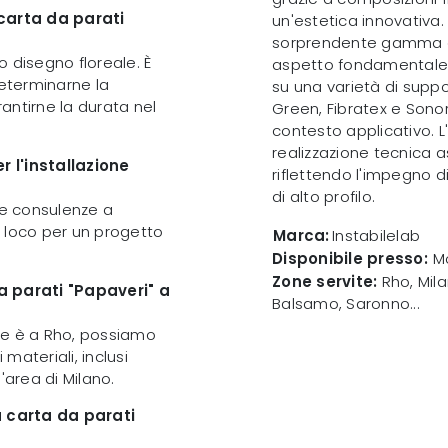
 carta da parati
un'estetica innovativa.
sorprendente gamma c
uo disegno floreale. È
aspetto fondamentale è
determinarne la
su una varietà di suppo
rantirne la durata nel
Green, Fibratex e Sonor
contesto applicativo. L
realizzazione tecnica a
er l'installazione
riflettendo l'impegno di
di alto profilo.
D e consulenze a
in loco per un progetto
Marca:
Instabilelab
Disponibile presso:
Mo
Zone servite:
Rho, Mila
a parati "Papaveri" a
Balsamo, Saronno...
le è a Rho, possiamo
materiali, inclusi
l'area di Milano.
 carta da parati