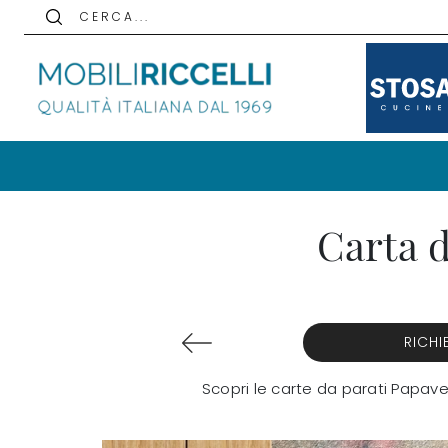
C E R C A . . .
Carta d
RICHI
Scopri le carte da parati Papaver