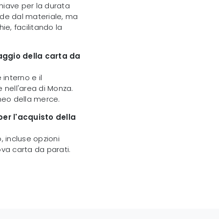
chiave per la durata
nde dal materiale, ma
ie, facilitando la
taggio della carta da
 interno e il
e nell'area di Monza.
neo della merce.
er l'acquisto della
, incluse opzioni
ova carta da parati.