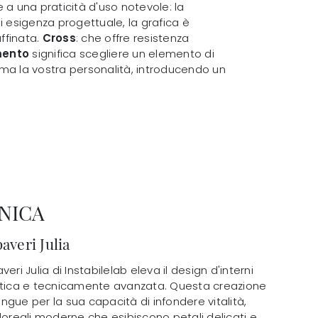
 a una praticità d'uso notevole: la
ni esigenza progettuale, la grafica è
affinata.
Cross
: che offre resistenza
mento
significa scegliere un elemento di
ma la vostra personalità, introducendo un
NICA
averi Julia
eri Julia di Instabilelab eleva il design d'interni
stica e tecnicamente avanzata. Questa creazione
gue per la sua capacità di infondere vitalità,
loreali moderne che esibiscono petali delicati e