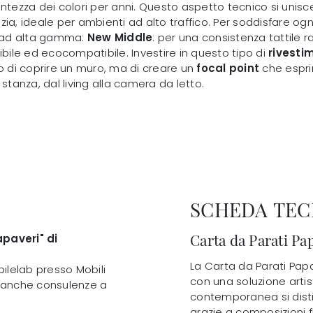
ntezza dei colori per anni. Questo aspetto tecnico si unisce
izia, ideale per ambienti ad alto traffico. Per soddisfare og
ti ad alta gamma:
New Middle
: per una consistenza tattile r
ibile ed ecocompatibile. Investire in questo tipo di
rivesti
lo di coprire un muro, ma di creare un
focal point
che espri
stanza, dal living alla camera da letto.
SCHEDA TEC
Carta da Parati Pap
paveri" di
La Carta da Parati Papav
bilelab presso Mobili
con una soluzione arti
amo anche consulenze a
contemporanea si distin
grazie a composizioni f