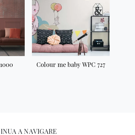
_1000
Colour me baby WPC 727
INUA A NAVIGARE