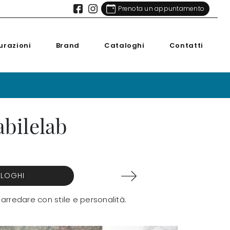
Prenota un appuntamento
urazioni
Brand
Cataloghi
Contatti
abilelab
ALOGHI
 arredare con stile e personalità.