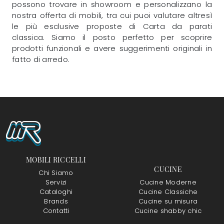
possono trovare in showroom e personalizzano la
nostra offerta di mobili, tra cui puoi valutare altresì
le più esclusive proposte di Carta da parati
classica. Siamo il posto perfetto per scoprire
prodotti funzionali e avere suggerimenti originali in
fatto di arredo.
MOBILI RICCELLI
CUCINE
Chi Siamo
Servizi
Cucine Moderne
Cataloghi
Cucine Classiche
Brands
Cucine su misura
Contatti
Cucine shabby chic