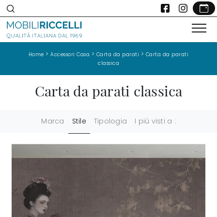
>
>
>
Home
Accessori Casa
Carta da parati
Carta da parati
classica
Carta da parati classica
Marca
Stile
Tipologia
I più visti a :