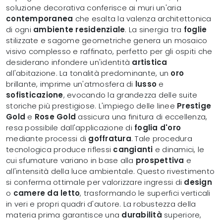
soluzione decorativa conferisce ai muri un'aria
contemporanea
che esalta la valenza architettonica
di ogni
ambiente residenziale
. La sinergia tra
foglie
stilizzate e sagome geometriche genera un mosaico
visivo complesso e raffinato, perfetto per gli ospiti che
desiderano infondere un'identità
artistica
all'abitazione. La tonalità predominante, un
oro
brillante, imprime un'atmosfera di
lusso
e
sofisticazione
, evocando la grandezza delle suite
storiche più prestigiose. L'impiego delle linee
Prestige
Gold
e
Rose Gold
assicura una finitura di eccellenza,
resa possibile dall'applicazione di
foglia d'oro
mediante processi di
goffratura
. Tale procedura
tecnologica produce riflessi
cangianti
e dinamici, le
cui sfumature variano in base alla
prospettiva
e
all'intensità della luce ambientale. Questo rivestimento
si conferma ottimale per valorizzare ingressi di
design
o
camere da letto
, trasformando le superfici verticali
in veri e propri quadri d'autore. La robustezza della
materia prima garantisce una
durabilità
superiore,