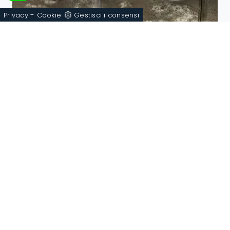
-
Privacy
Cookie
Gestisci i consensi
Ink B