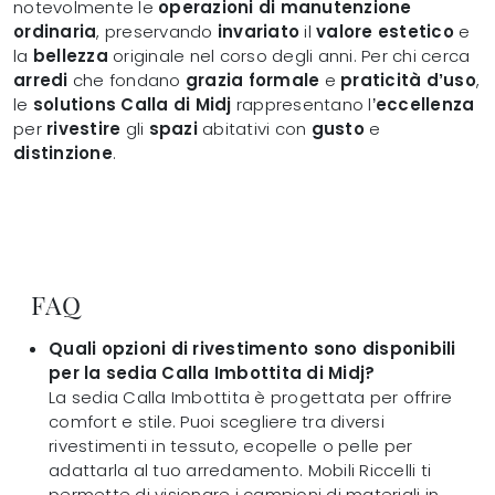
notevolmente le
operazioni di manutenzione
ordinaria
, preservando
invariato
il
valore estetico
e
la
bellezza
originale nel corso degli anni. Per chi cerca
arredi
che fondano
grazia formale
e
praticità d’uso
,
le
solutions Calla di Midj
rappresentano l’
eccellenza
per
rivestire
gli
spazi
abitativi con
gusto
e
distinzione
.
FAQ
Quali opzioni di rivestimento sono disponibili
per la sedia Calla Imbottita di Midj?
La sedia Calla Imbottita è progettata per offrire
comfort e stile. Puoi scegliere tra diversi
rivestimenti in tessuto, ecopelle o pelle per
adattarla al tuo arredamento. Mobili Riccelli ti
permette di visionare i campioni di materiali in