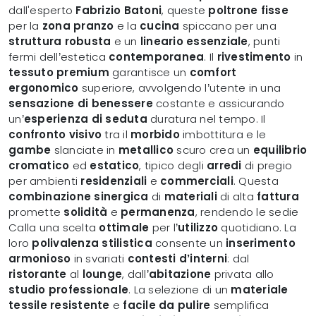
dall'esperto
Fabrizio Batoni
, queste
poltrone fisse
per la
zona pranzo
e la
cucina
spiccano per una
struttura robusta
e un
lineario essenziale
, punti
fermi dell’estetica
contemporanea
. Il
rivestimento
in
tessuto premium
garantisce un
comfort
ergonomico
superiore, avvolgendo l’utente in una
sensazione di benessere
costante e assicurando
un’
esperienza di seduta
duratura nel tempo. Il
confronto visivo
tra il
morbido
imbottitura e le
gambe
slanciate in
metallico
scuro crea un
equilibrio
cromatico
ed
estatico
, tipico degli
arredi
di pregio
per ambienti
residenziali
e
commerciali
. Questa
combinazione sinergica
di
materiali
di alta
fattura
promette
solidità
e
permanenza
, rendendo le sedie
Calla una scelta
ottimale
per l’
utilizzo
quotidiano. La
loro
polivalenza stilistica
consente un
inserimento
armonioso
in svariati
contesti d’interni
: dal
ristorante
al
lounge
, dall’
abitazione
privata allo
studio professionale
. La selezione di un
materiale
tessile
resistente
e
facile da pulire
semplifica