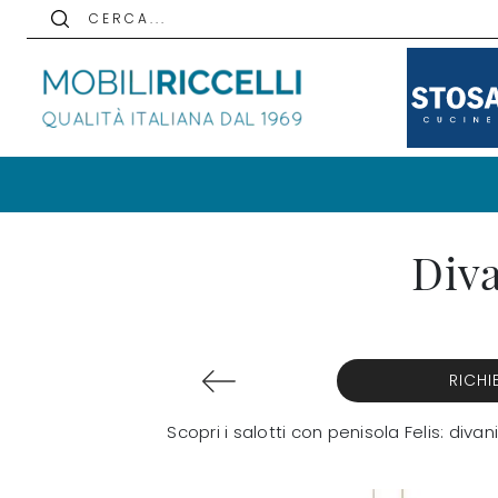
C E R C A . . .
Diva
RICHI
Scopri i salotti con penisola Felis: diva