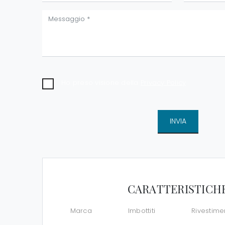
Ho preso visione della
Privacy Policy
INVIA
CARATTERISTICH
Marca
Imbottiti
Rivestime