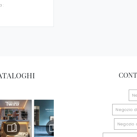
a :
CATALOGHI
CONT
Ne
Negozio d
Negozio d