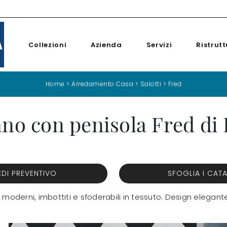
Collezioni
Azienda
Servizi
Ristrutt
Home
>
Arredamento Casa
>
Salotti
>
Fred
no con penisola Fred di 
EDI PREVENTIVO
SFOGLIA I CAT
ni moderni, imbottiti e sfoderabili in tessuto. Design elegant