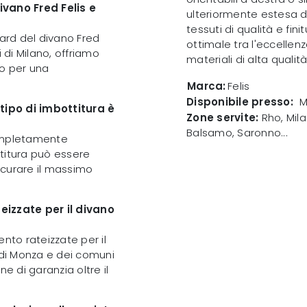
ivano Fred Felis e
ulteriormente estesa d
tessuti di qualità e fin
dard del divano Fred
ottimale tra l'eccellenz
ti di Milano, offriamo
materiali di alta quali
co per una
Marca:
Felis
Disponibile presso:
M
 tipo di imbottitura è
Zone servite:
Rho, Mila
Balsamo, Saronno...
 completamente
titura può essere
icurare il massimo
eizzate per il divano
to rateizzate per il
ti di Monza e dei comuni
ne di garanzia oltre il