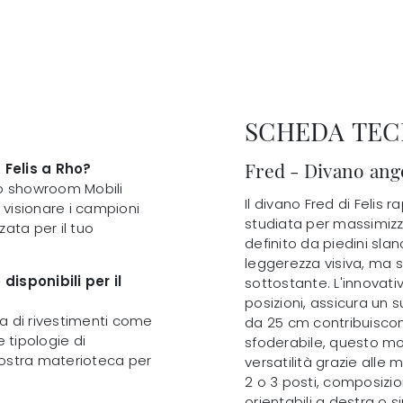
SCHEDA TEC
Fred - Divano ango
 Felis a Rho?
tro showroom Mobili
Il divano Fred di Felis
ai visionare i campioni
studiata per massimizza
ata per il tuo
definito da piedini sla
leggerezza visiva, ma s
disponibili per il
sottostante. L'innovati
posizioni, assicura un 
lta di rivestimenti come
da 25 cm contribuiscon
e tipologie di
sfoderabile, questo mo
 nostra materioteca per
versatilità grazie alle m
2 o 3 posti, composizio
orientabili a destra o s