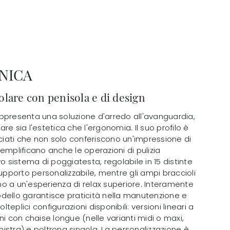
NICA
lare con penisola e di design
 rappresenta una soluzione d'arredo all'avanguardia,
re sia l'estetica che l'ergonomia. Il suo profilo è
nciati che non solo conferiscono un'impressione di
emplificano anche le operazioni di pulizia
vo sistema di poggiatesta, regolabile in 15 distinte
supporto personalizzabile, mentre gli ampi braccioli
o a un'esperienza di relax superiore. Interamente
dello garantisce praticità nella manutenzione e
olteplici configurazioni disponibili: versioni lineari a
ni con chaise longue (nelle varianti midi o maxi,
inistra) e poltrona singola. La personalizzazione è