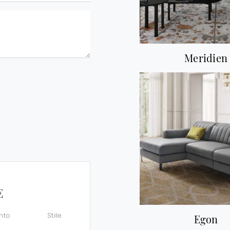
Meridien
E
nto
Stile
Egon