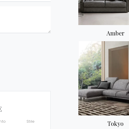
Amber
E
nto
Stile
Tokyo