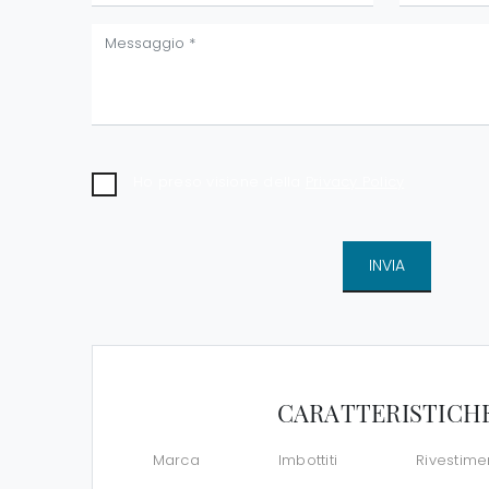
Ho preso visione della
Privacy Policy
INVIA
CARATTERISTICH
Marca
Imbottiti
Rivestime