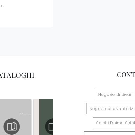
a :
CATALOGHI
CONT
Negozio di divani
Negozio di divani a M
Salotti Doimo Salot