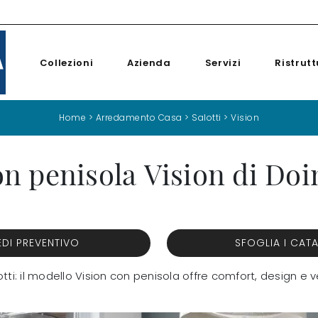
Collezioni
Azienda
Servizi
Ristrutt
Home
>
Arredamento Casa
>
Salotti
>
Vision
n penisola Vision di Doi
EDI PREVENTIVO
SFOGLIA I CAT
tti: il modello Vision con penisola offre comfort, design e ver