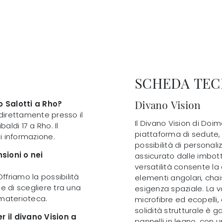
SCHEDA TEC
Divano Vision
o Salotti a Rho?
 direttamente presso il
Il Divano Vision di Doi
aldi 17 a Rho. Il
piattaforma di sedute,
i informazione.
possibilità di personal
sioni o nei
assicurato dalle imbott
versatilità consente la 
Offriamo la possibilità
elementi angolari, chai
e di scegliere tra una
esigenza spaziale. La v
 materioteca.
microfibre ed ecopelli, 
solidità strutturale è 
er il divano Vision a
pannelli in legno, con 