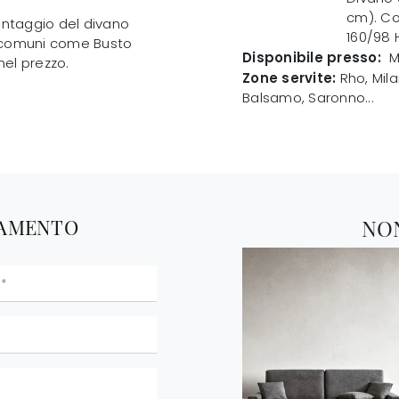
cm). Co
 montaggio del divano
160/98 
 i comuni come Busto
Disponibile presso:
M
nel prezzo.
Zone servite:
Rho, Mila
Balsamo, Saronno...
TAMENTO
NO