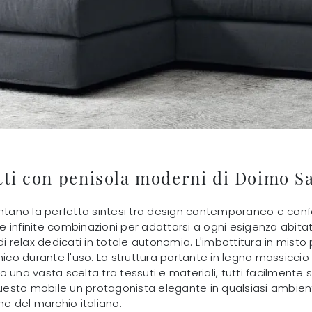
tti con penisola moderni di Doimo Sa
ntano la perfetta sintesi tra design contemporaneo e confor
 infinite combinazioni per adattarsi a ogni esigenza abita
di relax dedicati in totale autonomia. L'imbottitura in mis
co durante l'uso. La struttura portante in legno massicci
ono una vasta scelta tra tessuti e materiali, tutti facilment
 questo mobile un protagonista elegante in qualsiasi ambien
one del marchio italiano.