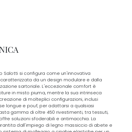
NICA
mo Salotti si configura come un'innovativa
 caratterizzata da un design modulare e dalla
izzazione sartoriale. L'eccezionale comfort è
iture in misto piuma, mentre la sua intrinseca
creazione di molteplici configurazioni, inclusi
se longue e pouf, per adattarsi a qualsiasi
asta gamma di oltre 450 rivestimenti, tra tessuti,
offre soluzioni sfoderabili e antimacchia. La
garantita dall'impiego di legno massiccio di abete e
un sistema di molleggio a cinghie elastiche per un