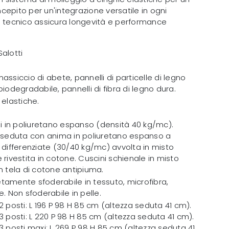
epito per un'integrazione versatile in ogni
n tecnico assicura longevità e performance
alotti
assiccio di abete, pannelli di particelle di legno
iodegradabile, pannelli di fibra di legno dura.
 elastiche.
li in poliuretano espanso (densità 40 kg/mc).
 seduta con anima in poliuretano espanso a
 differenziate (30/40 kg/mc) avvolta in misto
 rivestita in cotone. Cuscini schienale in misto
n tela di cotone antipiuma.
amente sfoderabile in tessuto, microfibra,
. Non sfoderabile in pelle.
2 posti: L 196 P 98 H 85 cm (altezza seduta 41 cm).
3 posti: L 220 P 98 H 85 cm (altezza seduta 41 cm).
3 posti maxi: L 269 P 98 H 85 cm (altezza seduta 41