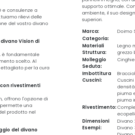
supporto ottimale. Conc
D e consulenze a
ambiente, il suo desig
tuiamo rilievi delle
superiori.
ione del vostro divano
Marca:
Doimo S
Categoria:
 divano Vision di
Materiali
Legno m
Struttura:
grezzo b
n, è fondamentale
Molleggio
Cinghie
timento scelto. Al
Seduta:
ttagliato per la cura
Imbottitura
Braccio
Cuscini:
Cuscini
 con rivestimenti
densità
piuma e
n, offrono l'opzione di
piuma i
o permette una
Rivestimento:
Complet
del prodotto nel
ecopelle
Dimensioni
Divano 
Esempi:
Divano 
ggio del divano
Divano 