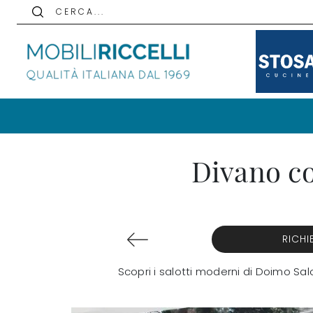
C E R C A . . .
Divano co
RICHI
Scopri i salotti moderni di Doimo Salo