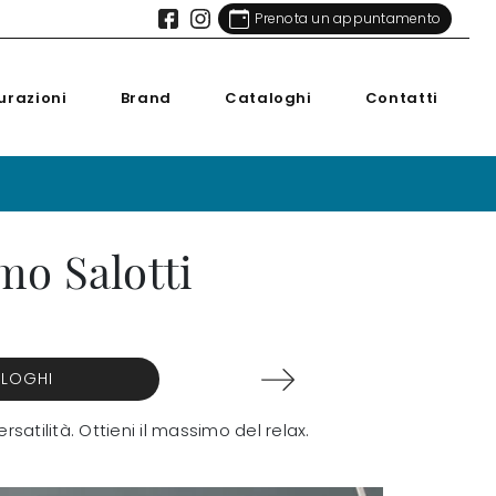
Prenota un appuntamento
urazioni
Brand
Cataloghi
Contatti
mo Salotti
ALOGHI
satilità. Ottieni il massimo del relax.