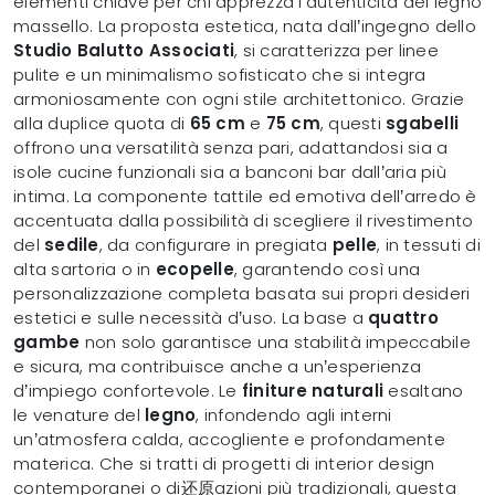
elementi chiave per chi apprezza l’autenticità del legno
massello. La proposta estetica, nata dall’ingegno dello
Studio Balutto Associati
, si caratterizza per linee
pulite e un minimalismo sofisticato che si integra
armoniosamente con ogni stile architettonico. Grazie
alla duplice quota di
65 cm
e
75 cm
, questi
sgabelli
offrono una versatilità senza pari, adattandosi sia a
isole cucine funzionali sia a banconi bar dall’aria più
intima. La componente tattile ed emotiva dell’arredo è
accentuata dalla possibilità di scegliere il rivestimento
del
sedile
, da configurare in pregiata
pelle
, in tessuti di
alta sartoria o in
ecopelle
, garantendo così una
personalizzazione completa basata sui propri desideri
estetici e sulle necessità d’uso. La base a
quattro
gambe
non solo garantisce una stabilità impeccabile
e sicura, ma contribuisce anche a un’esperienza
d’impiego confortevole. Le
finiture naturali
esaltano
le venature del
legno
, infondendo agli interni
un’atmosfera calda, accogliente e profondamente
materica. Che si tratti di progetti di interior design
contemporanei o di还原azioni più tradizionali, questa