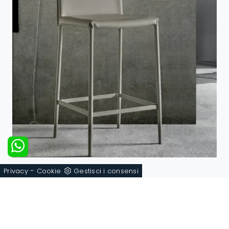
Vanity Stool
-
Privacy
Cookie
Gestisci i consensi