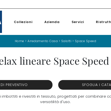
Collezioni
Azienda
Servizi
Ristrutt
Home
>
Arredamento Casa
>
Salotti
>
Space Speed
elax lineare Space Speed
EDI PREVENTIVO
SFOGLIA I CAT
 imbottiti e rivestiti in tessuto, progettati per combinar
versatilità d'uso.