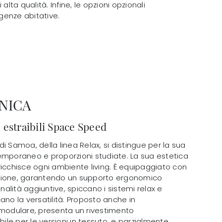
lta qualità. Infine, le opzioni opzionali
genze abitative.
NICA
estraibili Space Speed
i Samoa, della linea Relax, si distingue per la sua
emporaneo e proporzioni studiate. La sua estetica
ricchisce ogni ambiente living. È equipaggiato con
zione, garantendo un supporto ergonomico
onalità aggiuntive, spiccano i sistemi relax e
ano la versatilità. Proposto anche in
 modulare, presenta un rivestimento
le per le versioni in tessuto, e parzialmente