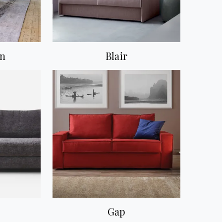
n
Blair
Gap