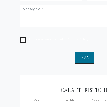
Ho preso visione della
Privacy Policy
INVIA
CARATTERISTICH
Marca
Imbottiti
Rivestime