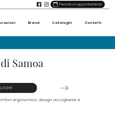
Prenota un appuntamento
urazioni
Brand
Cataloghi
Contatti
 di Samoa
ALOGHI
e comfort ergonomico, design accogliente e