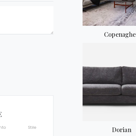
Copenaghe
E
nto
Stile
Dorian