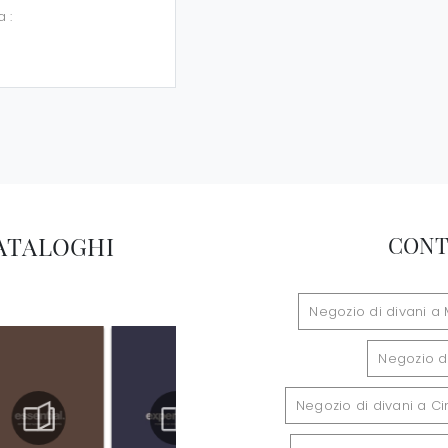
a :
CATALOGHI
CONT
Negozio di divani a 
Negozio d
Negozio di divani a C