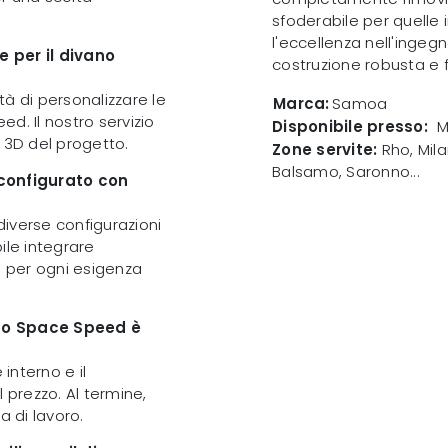
sfoderabile per quelle
l'eccellenza nell'ingeg
ne per il divano
costruzione robusta e 
ità di personalizzare le
Marca:
Samoa
d. Il nostro servizio
Disponibile presso:
M
 3D del progetto.
Zone servite:
Rho, Mila
Balsamo, Saronno...
configurato con
iverse configurazioni
ile integrare
i per ogni esigenza
ano Space Speed è
 interno e il
prezzo. Al termine,
 di lavoro.