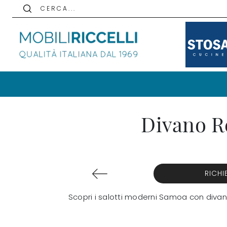
C E R C A . . .
Divano R
RICHI
Scopri i salotti moderni Samoa con divani