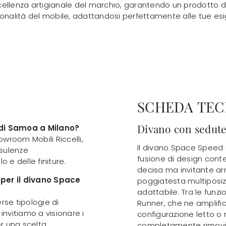
ccellenza artigianale del marchio, garantendo un prodotto di a
ionalità del mobile, adattandosi perfettamente alle tue esi
SCHEDA TEC
Divano con sedute 
 di Samoa a Milano?
wroom Mobili Riccelli,
Il divano Space Speed d
nsulenze
fusione di design cont
o e delle finiture.
decisa ma invitante ar
 per il divano Space
poggiatesta multiposi
adattabile. Tra le funzi
rse tipologie di
Runner, che ne amplific
invitiamo a visionare i
configurazione letto o
r una scelta
completamente rimovibi