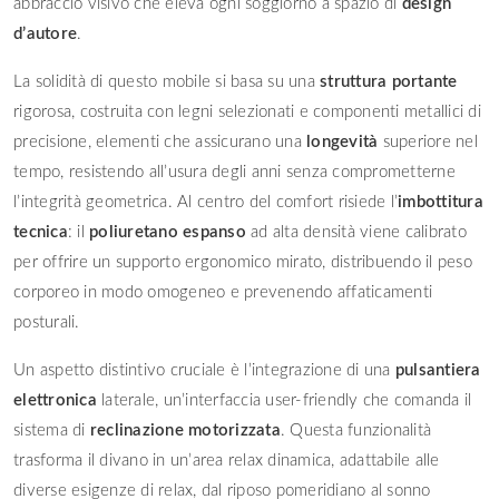
abbraccio visivo che eleva ogni soggiorno a spazio di
design
d’autore
.
La solidità di questo mobile si basa su una
struttura portante
rigorosa, costruita con legni selezionati e componenti metallici di
precisione, elementi che assicurano una
longevità
superiore nel
tempo, resistendo all’usura degli anni senza comprometterne
l’integrità geometrica. Al centro del comfort risiede l’
imbottitura
tecnica
: il
poliuretano espanso
ad alta densità viene calibrato
per offrire un supporto ergonomico mirato, distribuendo il peso
corporeo in modo omogeneo e prevenendo affaticamenti
posturali.
Un aspetto distintivo cruciale è l’integrazione di una
pulsantiera
elettronica
laterale, un’interfaccia user-friendly che comanda il
sistema di
reclinazione motorizzata
. Questa funzionalità
trasforma il divano in un’area relax dinamica, adattabile alle
diverse esigenze di relax, dal riposo pomeridiano al sonno