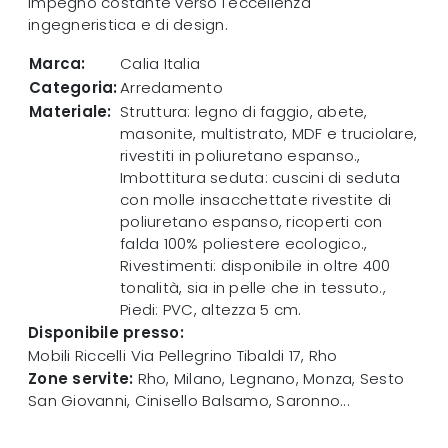
impegno costante verso l'eccellenza
ingegneristica e di design.
Marca:
Calia Italia
Categoria:
Arredamento
Materiale:
Struttura: legno di faggio, abete,
masonite, multistrato, MDF e truciolare,
rivestiti in poliuretano espanso.,
Imbottitura seduta: cuscini di seduta
con molle insacchettate rivestite di
poliuretano espanso, ricoperti con
falda 100% poliestere ecologico.,
Rivestimenti: disponibile in oltre 400
tonalità, sia in pelle che in tessuto.,
Piedi: PVC, altezza 5 cm.
Disponibile presso:
Mobili Riccelli
Via Pellegrino Tibaldi 17
,
Rho
Zone servite:
Rho, Milano, Legnano, Monza, Sesto
San Giovanni, Cinisello Balsamo, Saronno...