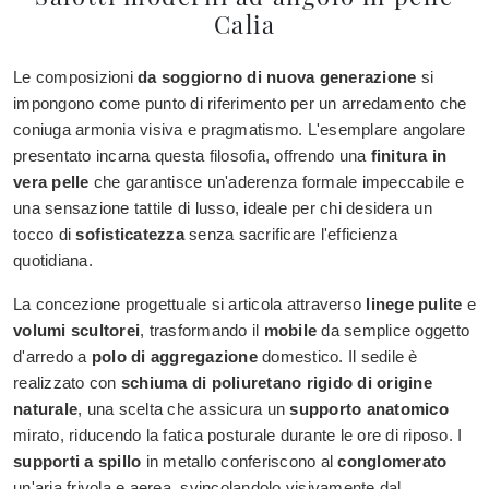
Calia
Le composizioni
da soggiorno di nuova generazione
si
impongono come punto di riferimento per un arredamento che
coniuga armonia visiva e pragmatismo. L'esemplare angolare
presentato incarna questa filosofia, offrendo una
finitura in
vera pelle
che garantisce un'aderenza formale impeccabile e
una sensazione tattile di lusso, ideale per chi desidera un
tocco di
sofisticatezza
senza sacrificare l'efficienza
quotidiana.
La concezione progettuale si articola attraverso
linege pulite
e
volumi scultorei
, trasformando il
mobile
da semplice oggetto
d'arredo a
polo di aggregazione
domestico. Il sedile è
realizzato con
schiuma di poliuretano rigido di origine
naturale
, una scelta che assicura un
supporto anatomico
mirato, riducendo la fatica posturale durante le ore di riposo. I
supporti a spillo
in metallo conferiscono al
conglomerato
un'aria frivola e aerea, svincolandolo visivamente dal