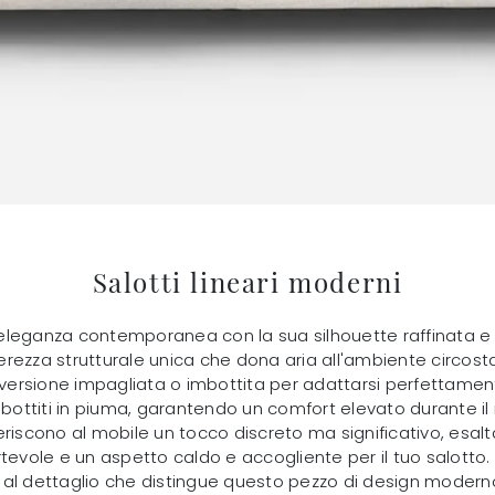
Salotti lineari moderni
l'eleganza contemporanea con la sua silhouette raffinata e 
gerezza strutturale unica che dona aria all'ambiente circosta
 versione impagliata o imbottita per adattarsi perfettament
ttiti in piuma, garantendo un comfort elevato durante il re
riscono al mobile un tocco discreto ma significativo, esalta
evole e un aspetto caldo e accogliente per il tuo salotto. La
 al dettaglio che distingue questo pezzo di design modern