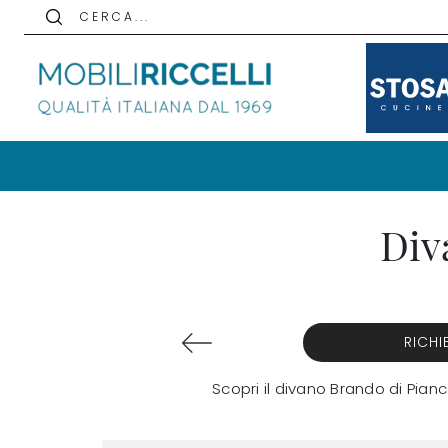
C E R C A . . .
Div
RICHI
Scopri il divano Brando di Pia