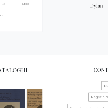
nto
Stile
Dylan
a :
CATALOGHI
CONT
Ne
Negozio d