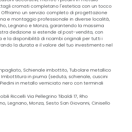
ttagli cromati completano l'estetica con un tocco
à. Offriamo un servizio completo di progettazione
na e montaggio professionale in diverse località,
i a Rho, Legnano e Monza, garantendo la massima
ostra dedizione si estende al post-vendita, con
 la disponibilità di ricambi originali per tutti i
rando la durata e il valore del tuo investimento nel
mpagliato, Schienale imbottito, Tubolare metallico
 Imbottitura in piuma (seduta, schienale, cuscini
 Piedini in metallo verniciato nero con terminali
obili Riccelli
Via Pellegrino Tibaldi 17
,
Rho
no, Legnano, Monza, Sesto San Giovanni, Cinisello