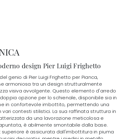
NICA
derno design Pier Luigi Frighetto
del genio di Pier Luigi Frighetto per Pianca,
ne armoniosa tra un design strutturalmente
zza visiva avvolgente. Questo elemento d'arredo
doppia opzione per lo schienale, disponibile sia in
he in confortevole imbottito, permettendo una
vari contesti stilistici. La sua raffinata struttura in
ratterizzata da una lavorazione meticolosa e
trapuntata, è abilmente smontabile dalla base.
 superiore è assicurata dall'imbottitura in piuma
uscini decorativi, mentre i piedini in metallo