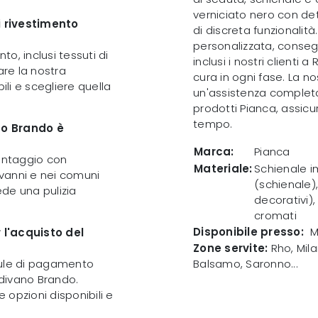
verniciato nero con de
di rivestimento
di discreta funzionalit
personalizzata, conseg
to, inclusi tessuti di
inclusi i nostri client
tare la nostra
cura in ogni fase. La n
ili e scegliere quella
un'assistenza completa e
prodotti Pianca, assicu
tempo.
no Brando è
Marca:
Pianca
 montaggio con
Materiale:
Schienale i
vanni e nei comuni
(schienale),
ede una pulizia
decorativi),
cromati
Disponibile presso:
M
 l'acquisto del
Zone servite:
Rho, Mila
mule di pagamento
Balsamo, Saronno...
 divano Brando.
e opzioni disponibili e