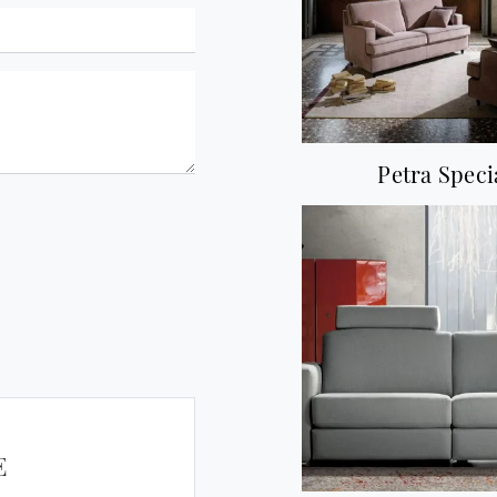
Petra Speci
E