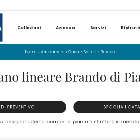
Collezioni
Azienda
Servizi
Ristrutt
Home
>
Arredamento Casa
>
Salotti
>
Brando
ano lineare Brando di Pi
EDI PREVENTIVO
SFOGLIA I CAT
nca: design moderno, comfort in piuma e struttura in metall