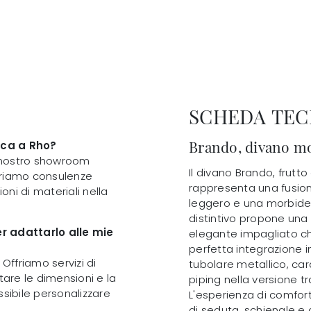
SCHEDA TEC
Brando, divano mo
nca a Rho?
il nostro showroom
Il divano Brando, frutto 
Offriamo consulenze
rappresenta una fusio
oni di materiali nella
leggero e una morbide
distintivo propone una 
er adattarlo alle mie
elegante impagliato c
perfetta integrazione in 
Offriamo servizi di
tubolare metallico, ca
tare le dimensioni e la
piping nella versione 
ssibile personalizzare
L'esperienza di comfort
di seduta, schienale e c