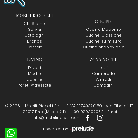
MOBILI RICCELLI
CUCINE
Chi Siamo
Servizi
Cucine Moderne
Cataloghi
Cucine Classiche
Brands
Cucine su misura
Contatti
Cucine shabby chic
LIVING
ZONA NOTTE
Divani
Letti
Madie
Camerette
Librerie
Armadi
Pareti Attrezzate
Comodini
© 2026 - Mobili Riccelli S.r.l. - P.IVA 10740370159 |
Via Tibaldi, 17
- 20017 Rho (Milano)
Tel: +39 029302052
|
Email:
info@mobiliriccelli.com
Powered by