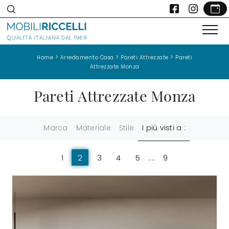
>
>
>
Home
Arredamento Casa
Pareti Attrezzate
Pareti
Attrezzate Monza
Pareti Attrezzate Monza
Marca
Materiale
Stile
I più visti a :
1
2
3
4
5
....
9