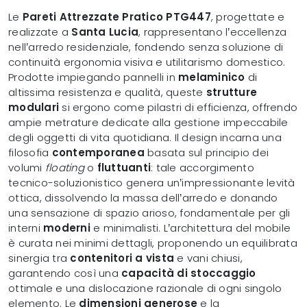
Le
Pareti Attrezzate Pratico PTG447
, progettate e
realizzate a
Santa Lucia
, rappresentano l’eccellenza
nell’arredo residenziale, fondendo senza soluzione di
continuità ergonomia visiva e utilitarismo domestico.
Prodotte impiegando pannelli in
melaminico
di
altissima resistenza e qualità, queste
strutture
modulari
si ergono come pilastri di efficienza, offrendo
ampie metrature dedicate alla gestione impeccabile
degli oggetti di vita quotidiana. Il design incarna una
filosofia
contemporanea
basata sul principio dei
volumi
floating
o
fluttuanti
: tale accorgimento
tecnico-soluzionistico genera un’impressionante levità
ottica, dissolvendo la massa dell’arredo e donando
una sensazione di spazio arioso, fondamentale per gli
interni
moderni
e minimalisti. L’architettura del mobile
è curata nei minimi dettagli, proponendo un equilibrata
sinergia tra
contenitori a vista
e vani chiusi,
garantendo così una
capacità di stoccaggio
ottimale e una dislocazione razionale di ogni singolo
elemento. Le
dimensioni generose
e la