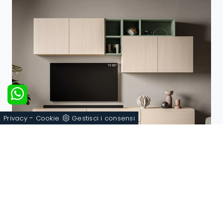
-
Privacy
Cookie
Gestisci i consensi
Pratico PTG445