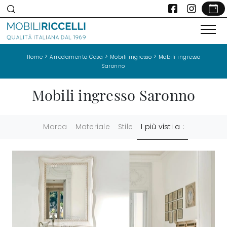
>
>
>
Home
Arredamento Casa
Mobili ingresso
Mobili ingresso
Saronno
Mobili ingresso Saronno
Marca
Materiale
Stile
I più visti a :