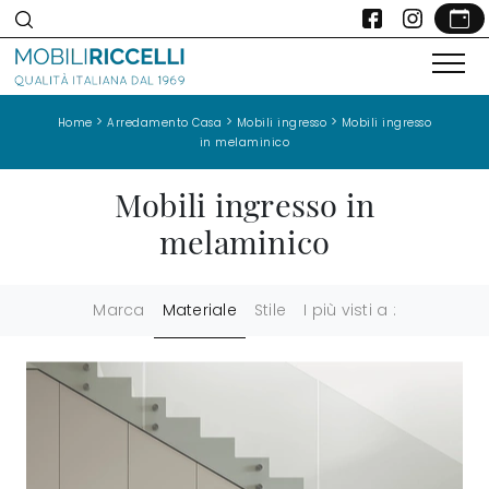
>
>
>
Home
Arredamento Casa
Mobili ingresso
Mobili ingresso
in melaminico
Mobili ingresso in
melaminico
Marca
Materiale
Stile
I più visti a :