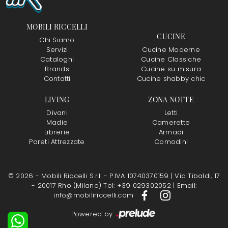
MOBILI RICCELLI
CUCINE
Chi Siamo
Servizi
Cucine Moderne
Cataloghi
Cucine Classiche
Brands
Cucine su misura
Contatti
Cucine shabby chic
LIVING
ZONA NOTTE
Divani
Letti
Madie
Camerette
Librerie
Armadi
Pareti Attrezzate
Comodini
© 2026 - Mobili Riccelli S.r.l. - P.IVA 10740370159 |
Via Tibaldi, 17
- 20017 Rho (Milano)
Tel: +39 029302052
|
Email:
info@mobiliriccelli.com
Powered by