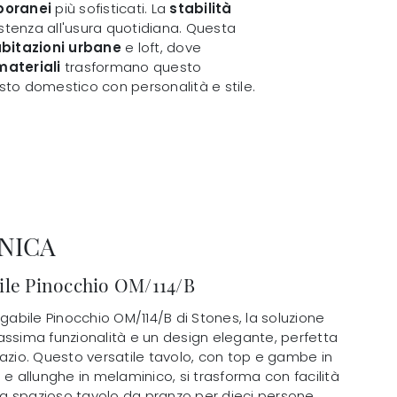
poranei
più sofisticati. La
stabilità
stenza all'usura quotidiana. Questa
bitazioni urbane
e loft, dove
materiali
trasformano questo
esto domestico con personalità e stile.
NICA
ile Pinocchio OM/114/B
ngabile Pinocchio OM/114/B di Stones, la soluzione
assima funzionalità e un design elegante, perfetta
pazio. Questo versatile tavolo, con top e gambe in
 e allunghe in melaminico, si trasforma con facilità
 spazioso tavolo da pranzo per dieci persone,