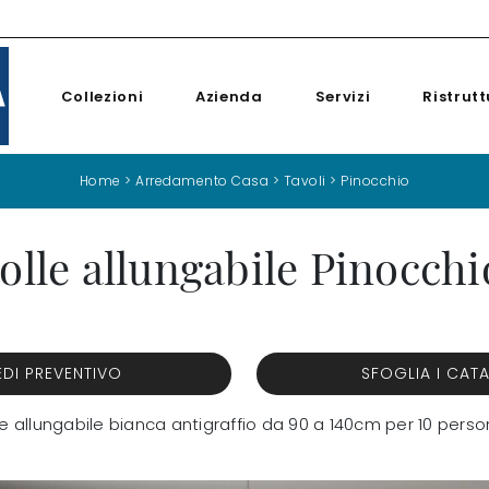
Collezioni
Azienda
Servizi
Ristrutt
Home
>
Arredamento Casa
>
Tavoli
>
Pinocchio
olle allungabile Pinocchi
EDI PREVENTIVO
SFOGLIA I CAT
lle allungabile bianca antigraffio da 90 a 140cm per 10 pers