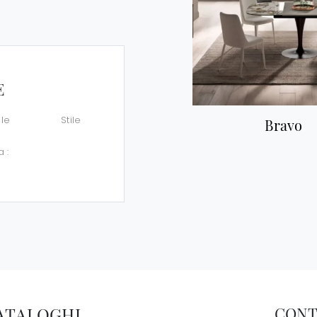
E
le
Stile
Bravo
a :
CATALOGHI
CONT