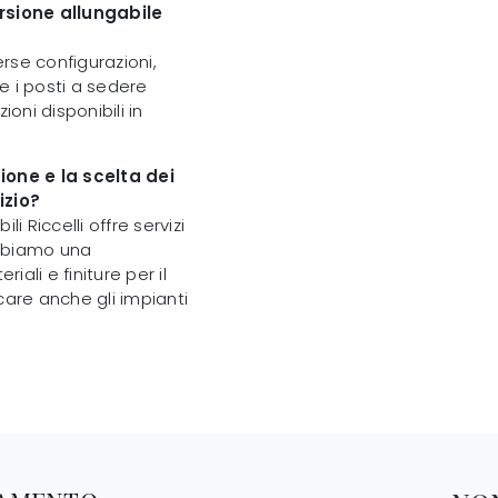
ersione allungabile
erse configurazioni,
re i posti a sedere
oni disponibili in
ione e la scelta dei
izio?
i Riccelli offre servizi
Abbiamo una
ali e finiture per il
icare anche gli impianti