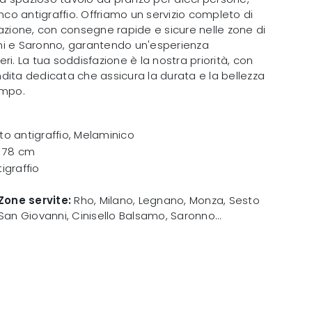
anco antigraffio. Offriamo un servizio completo di
azione, con consegne rapide e sicure nelle zone di
ni e Saronno, garantendo un'esperienza
ri. La tua soddisfazione è la nostra priorità, con
dita dedicata che assicura la durata e la bellezza
empo.
o antigraffio, Melaminico
x 78 cm
igraffio
Zone servite:
Rho, Milano, Legnano, Monza, Sesto
San Giovanni, Cinisello Balsamo, Saronno...