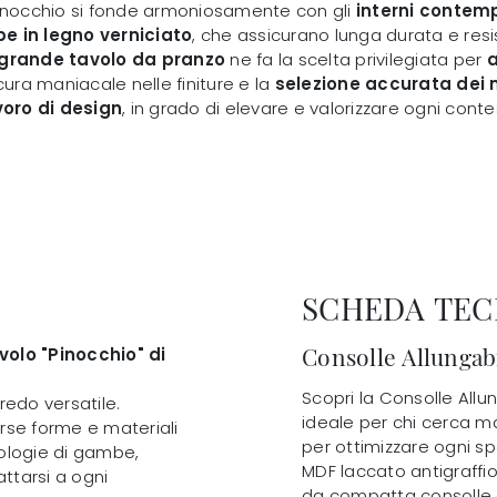
inocchio si fonde armoniosamente con gli
interni contem
 in legno verniciato
, che assicurano lunga durata e resi
grande tavolo da pranzo
ne fa la scelta privilegiata per
a
 cura maniacale nelle finiture e la
selezione accurata dei 
oro di design
, in grado di elevare e valorizzare ogni cont
SCHEDA TEC
Consolle Allungab
volo "Pinocchio" di
Scopri la Consolle Allu
redo versatile.
ideale per chi cerca m
erse forme e materiali
per ottimizzare ogni s
pologie di gambe,
MDF laccato antigraffio
attarsi a ogni
da compatta consolle a