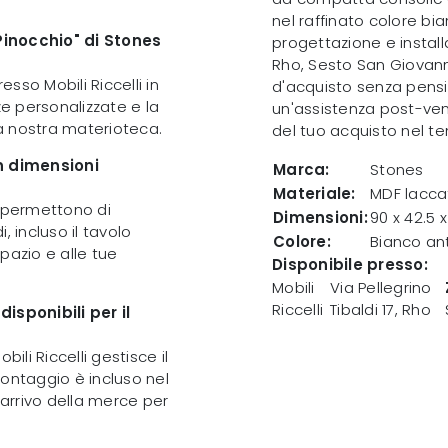
nel raffinato colore bi
Pinocchio" di Stones
progettazione e install
Rho, Sesto San Giovan
esso Mobili Riccelli in
d'acquisto senza pensie
ze personalizzate e la
un'assistenza post-ven
la nostra materioteca.
del tuo acquisto nel t
on dimensioni
Marca:
Stones
Materiale:
MDF laccat
he permettono di
Dimensioni:
90 x 42.5 
 incluso il tavolo
Colore:
Bianco ant
pazio e alle tue
Disponibile presso:
Mobili
Via Pellegrino
Riccelli
Tibaldi 17
,
Rho
sponibili per il
ili Riccelli gestisce il
montaggio è incluso nel
 arrivo della merce per