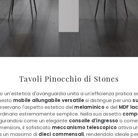
Tavoli Pinocchio di Stones
 un'estetica d'avanguardia unita a un'efficienza pratica 
Questo
mobile allungabile versatile
si distingue per una
su
eservano l'aspetto estetico del
melaminico
e del
MDF la
dinaria estremamente semplice. Nella sua assetto
comp
nfigurandosi come un elegante
consolle d'ingresso
o come 
ensioni, il sofisticato
meccanismo telescopico
attiva u
o a un massimo di
dieci commensali
, rendendolo ideale pe