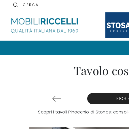
C E R C A . . .
Tavolo cos
RICHI
Scopri i tavoli Pinocchio di Stones: conso