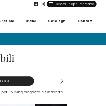
Prenota un appuntamento
urazioni
Brand
Cataloghi
Contatti
bili
ALOGHI
 per un living elegante e funzionale.