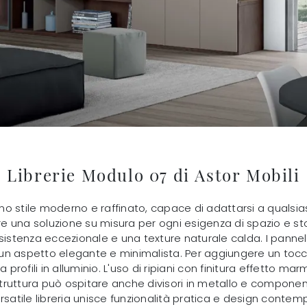
Librerie Modulo 07 di Astor Mobili
a uno stile moderno e raffinato, capace di adattarsi a qua
e una soluzione su misura per ogni esigenza di spazio e s
sistenza eccezionale e una texture naturale calda. I pannelli
n aspetto elegante e minimalista. Per aggiungere un tocco
 profili in alluminio. L'uso di ripiani con finitura effetto m
 struttura può ospitare anche divisori in metallo e component
rsatile libreria unisce funzionalità pratica e design conte