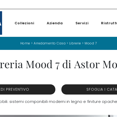
Collezioni
Azienda
Servizi
Ristrutt
Home
>
Arredamento Casa
>
Librerie
>
Mood 7
reria Mood 7 di Astor Mo
EDI PREVENTIVO
SFOGLIA I CAT
Mobili: sistemi componibili moderni in legno e finiture opache