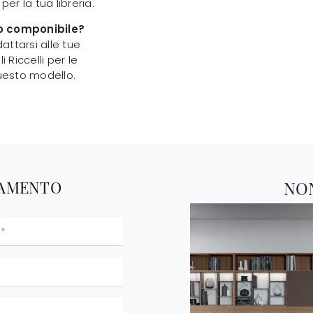
per la tua libreria.
 o componibile?
attarsi alle tue
 Riccelli per le
questo modello.
TAMENTO
NO