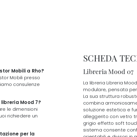
SCHEDA TEC
Libreria Mood 07
stor Mobili a Rho?
stor Mobili presso
La libreria Libreria Moo
Offriamo consulenze
modulare, pensata per 
La sua struttura robust
 libreria Mood 7?
combina armoniosamen
zare le dimensioni
soluzione estetica e fun
Puoi richiedere un
alleggerito con vetro tr
grigio effetto soft touc
sistema consente configu
ttazione per la
orientabili e divisori i