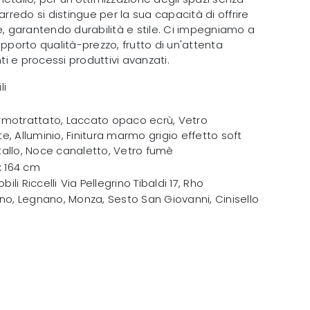
edo si distingue per la sua capacità di offrire
e, garantendo durabilità e stile. Ci impegniamo a
apporto qualità-prezzo, frutto di un'attenta
 e processi produttivi avanzati.
li
rmotrattato, Laccato opaco ecrù, Vetro
e, Alluminio, Finitura marmo grigio effetto soft
tallo, Noce canaletto, Vetro fumè
 x 164 cm
bili Riccelli
Via Pellegrino Tibaldi 17
,
Rho
no, Legnano, Monza, Sesto San Giovanni, Cinisello