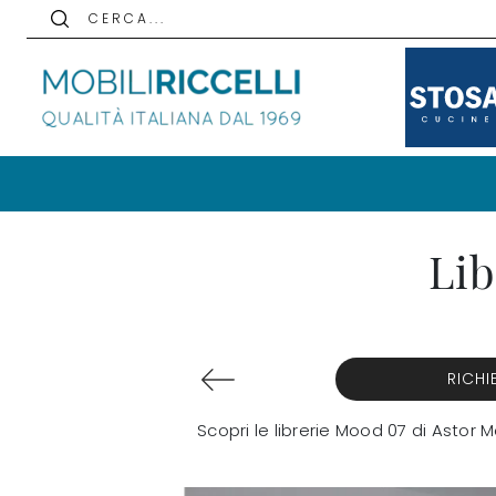
C E R C A . . .
Lib
RICHI
Scopri le librerie Mood 07 di Astor 