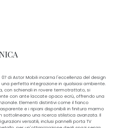
NICA
d 07 di Astor Mobili incarna l'eccellenza del design
una perfetta integrazione in qualsiasi ambiente.
a, con schienali in rovere termotrattato, si
te con ante laccate opaco ecrù, offrendo una
zionale. Elementi distintivi come il fianco
asparente e i ripiani disponibili in finitura marmo
h sottolineano una ricerca stilistica avanzata. Il
razioni versatili, inclusi pannelli porta TV
n metallo, per un'ottimizzazione degli spazi senza