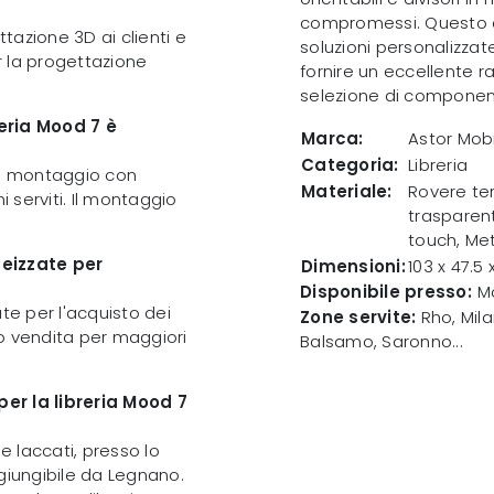
compromessi. Questo arr
ttazione 3D ai clienti e
soluzioni personalizzat
r la progettazione
fornire un eccellente r
selezione di componenti
reria Mood 7 è
Marca:
Astor Mobi
Categoria:
Libreria
a e montaggio con
Materiale:
Rovere te
 serviti. Il montaggio
trasparent
touch, Me
teizzate per
Dimensioni:
103 x 47.5
Disponibile presso:
Mo
te per l'acquisto dei
Zone servite:
Rho, Mila
nto vendita per maggiori
Balsamo, Saronno...
er la libreria Mood 7
e laccati, presso lo
giungibile da Legnano.