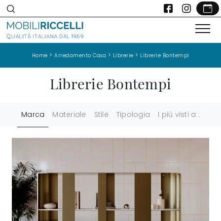
>
>
>
Home
Arredamento Casa
Librerie
Librerie Bontempi
Librerie Bontempi
Marca
Materiale
Stile
Tipologia
I più visti a :