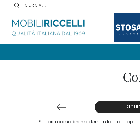
C E R C A . . .
Co
RICHI
Scopri i comodini moderni in laccato opaco