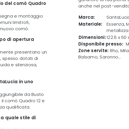
ggio del comò Quadro
anche nel post-vendita 
 consegna e montaggio
Marca:
SantaLuci
uni limitrofi,
Materiale:
Essenza, 
o nuovo comò.
metallizza
Dimensioni:
122.6 x 50
ipo di apertura
Disponibile presso:
M
Zone servite:
Rho, Mila
camente presentano un
Balsamo, Saronno...
, spesso dotati di
uida e silenziosa,
ntaLucia in uno
aggiungibile da Busto
e il comò Quadro 12 e
za qualificata.
a quale stile di