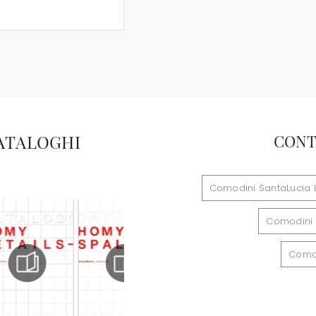
CATALOGHI
CONT
Comodini SantaLucia
Comodini 
Comod