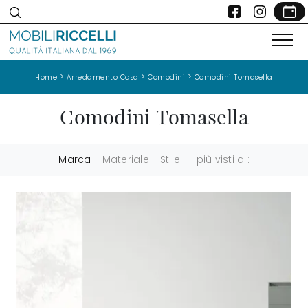
>
>
>
Home
Arredamento Casa
Comodini
Comodini Tomasella
Comodini Tomasella
Marca
Materiale
Stile
I più visti a :