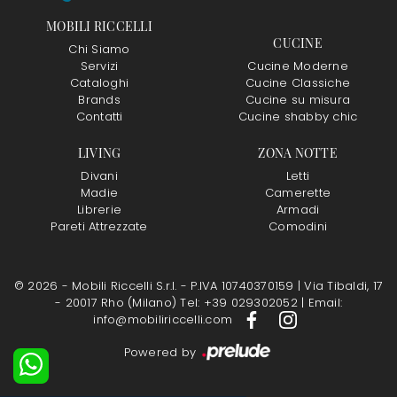
MOBILI RICCELLI
CUCINE
Chi Siamo
Servizi
Cucine Moderne
Cataloghi
Cucine Classiche
Brands
Cucine su misura
Contatti
Cucine shabby chic
LIVING
ZONA NOTTE
Divani
Letti
Madie
Camerette
Librerie
Armadi
Pareti Attrezzate
Comodini
© 2026 - Mobili Riccelli S.r.l. - P.IVA 10740370159 |
Via Tibaldi, 17
- 20017 Rho (Milano)
Tel: +39 029302052
|
Email:
info@mobiliriccelli.com
Powered by