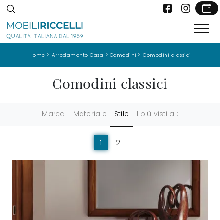
>
>
>
Home
Arredamento Casa
Comodini
Comodini classici
Comodini classici
Marca
Materiale
Stile
I più visti a :
1
2