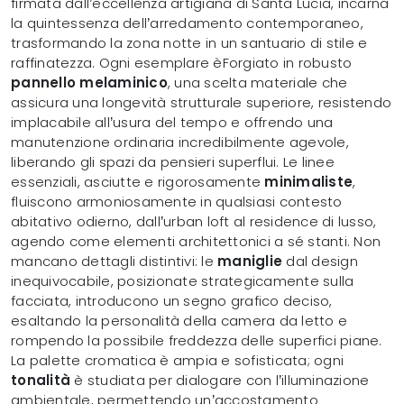
firmata dall’eccellenza artigiana di Santa Lucia, incarna
la quintessenza dell’arredamento contemporaneo,
trasformando la zona notte in un santuario di stile e
raffinatezza. Ogni esemplare èForgiato in robusto
pannello melaminico
, una scelta materiale che
assicura una longevità strutturale superiore, resistendo
implacabile all’usura del tempo e offrendo una
manutenzione ordinaria incredibilmente agevole,
liberando gli spazi da pensieri superflui. Le linee
essenziali, asciutte e rigorosamente
minimaliste
,
fluiscono armoniosamente in qualsiasi contesto
abitativo odierno, dall’urban loft al residence di lusso,
agendo come elementi architettonici a sé stanti. Non
mancano dettagli distintivi: le
maniglie
dal design
inequivocabile, posizionate strategicamente sulla
facciata, introducono un segno grafico deciso,
esaltando la personalità della camera da letto e
rompendo la possibile freddezza delle superfici piane.
La palette cromatica è ampia e sofisticata; ogni
tonalità
è studiata per dialogare con l’illuminazione
ambientale, permettendo un’accostamento