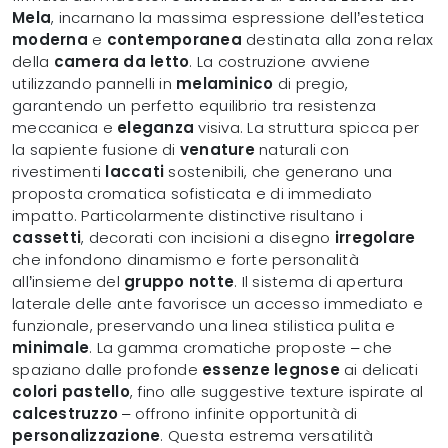
Mela
, incarnano la massima espressione dell’estetica
moderna
e
contemporanea
destinata alla zona relax
della
camera da letto
. La costruzione avviene
utilizzando pannelli in
melaminico
di pregio,
garantendo un perfetto equilibrio tra resistenza
meccanica e
eleganza
visiva. La struttura spicca per
la sapiente fusione di
venature
naturali con
rivestimenti
laccati
sostenibili, che generano una
proposta cromatica sofisticata e di immediato
impatto. Particolarmente distinctive risultano i
cassetti
, decorati con incisioni a disegno
irregolare
che infondono dinamismo e forte personalità
all’insieme del
gruppo notte
. Il sistema di apertura
laterale delle ante favorisce un accesso immediato e
funzionale, preservando una linea stilistica pulita e
minimale
. La gamma cromatiche proposte – che
spaziano dalle profonde
essenze legnose
ai delicati
colori pastello
, fino alle suggestive texture ispirate al
calcestruzzo
– offrono infinite opportunità di
personalizzazione
. Questa estrema versatilità