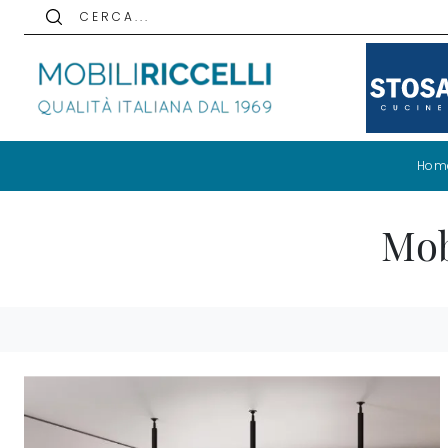
C E R C A . . .
Hom
Mob