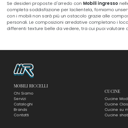
Se desideri proposte d'arredo con
Mobili ingresso
nell
completa soddisfazione per laclientela, forniamo unservi
con i mobili non sarà più un ostacolo grazie alle compo
personali. Le composizioni arredative completano i loc
differenti texture belle da vedere, tra cui puoi valutare
MOBILI RICCELLI
CUCINE
Chi Siamo
Servizi
Cucine Mod
Cataloghi
Cucine Clas
Brands
Cucine su m
Contatti
Cucine sha