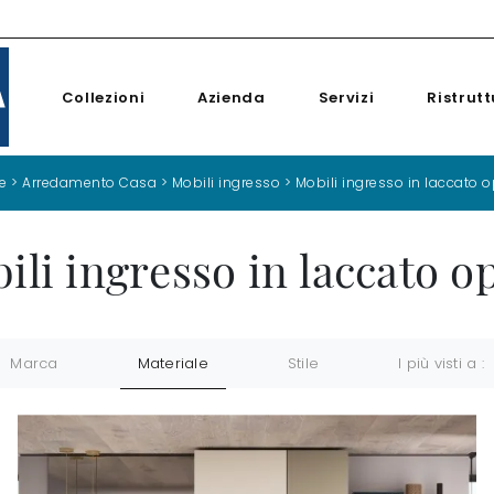
Collezioni
Azienda
Servizi
Ristrutt
e
>
Arredamento Casa
>
Mobili ingresso
>
Mobili ingresso in laccato 
ili ingresso in laccato o
Marca
Materiale
Stile
I più visti a :