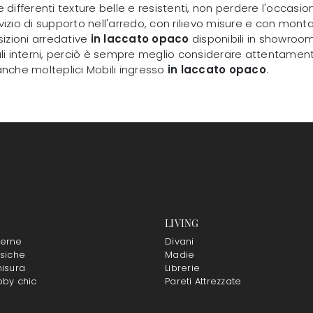
e differenti texture belle e resistenti, non perdere l'occasione
zio di supporto nell'arredo, con rilievo misure e con montag
sizioni arredative
in laccato opaco
disponibili in showroom
ali interni, perciò è sempre meglio considerare attentamen
 anche molteplici Mobili ingresso
in laccato opaco
.
LIVING
erne
Divani
siche
Madie
isura
Librerie
bby chic
Pareti Attrezzate