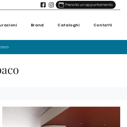
Prenota un appuntamento
urazioni
Brand
Cataloghi
Contatti
opaco
paco