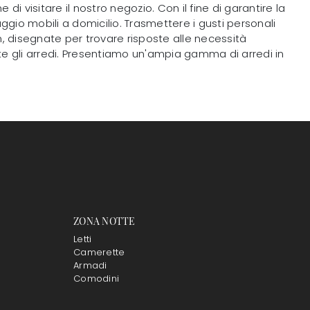
 di visitare il nostro negozio. Con il fine di garantire la
gio mobili a domicilio. Trasmettere i gusti personali
, disegnate per trovare risposte alle necessità
te gli arredi. Presentiamo un'ampia gamma di arredi in
ZONA NOTTE
Letti
Camerette
Armadi
Comodini