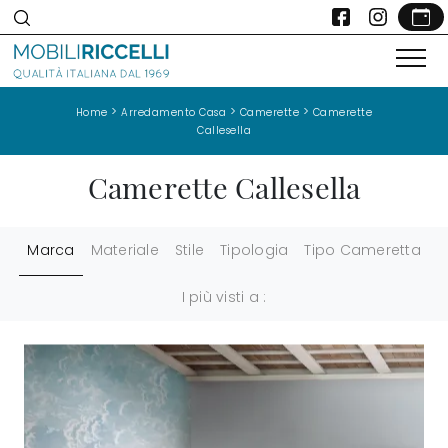
>
>
>
Home
Arredamento Casa
Camerette
Camerette
Callesella
Camerette Callesella
Marca
Materiale
Stile
Tipologia
Tipo Cameretta
I più visti a :