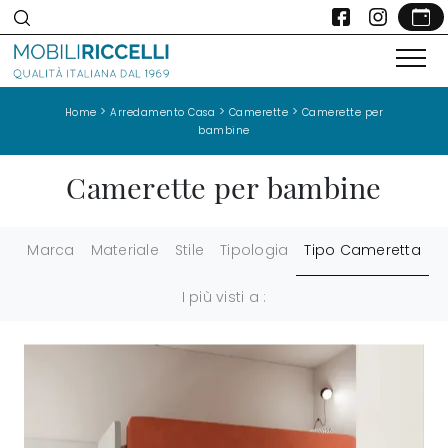
>
>
>
Home
Arredamento Casa
Camerette
Camerette per
bambine
Camerette per bambine
Marca
Materiale
Stile
Tipologia
Tipo Cameretta
I più visti a :