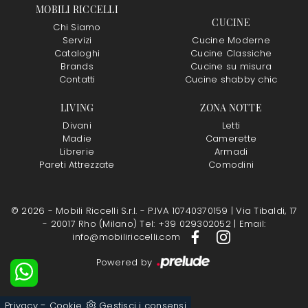
MOBILI RICCELLI
CUCINE
Chi Siamo
Servizi
Cucine Moderne
Cataloghi
Cucine Classiche
Brands
Cucine su misura
Contatti
Cucine shabby chic
LIVING
ZONA NOTTE
Divani
Letti
Madie
Camerette
Librerie
Armadi
Pareti Attrezzate
Comodini
© 2026 - Mobili Riccelli S.r.l. - P.IVA 10740370159 |
Via Tibaldi, 17
- 20017 Rho (Milano)
Tel: +39 029302052
|
Email:
info@mobiliriccelli.com
Powered by
-
Privacy
Cookie
Gestisci i consensi