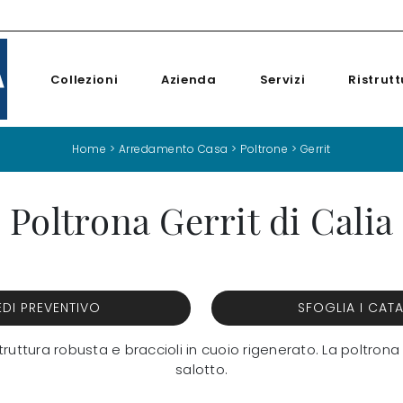
Collezioni
Azienda
Servizi
Ristrutt
Home
>
Arredamento Casa
>
Poltrone
>
Gerrit
Poltrona Gerrit di Calia
EDI PREVENTIVO
SFOGLIA I CAT
tura robusta e braccioli in cuoio rigenerato. La poltrona Ge
salotto.