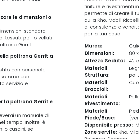
finiture e rivestimenti 
permette di creare il t
izzare le dimensioni o
qui a Rho, Mobili Riccell
di consulenza e vendita
e dimensioni standard
per la tua casa.
 tessuti, pelli o velluti
oltrona Gerrit.
Marca:
Cali
Dimensioni:
80 x
lla poltrona Gerrit a
Altezza Seduta:
42 
Materiali
Legn
gestito con personale
Struttura:
pol
vviseremo con
Materiali
Cuoi
to servizio è
Braccioli:
Materiali
Pell
 la poltrona Gerrit e
Rivestimento:
Materiali
Pied
ceverai un manuale di
Piede/Base:
(ver
l tempo. Inoltre, è
Disponibile presso:
M
i o cuscini, se
Zone servite:
Rho, Mila
Balsamo, Saronno...