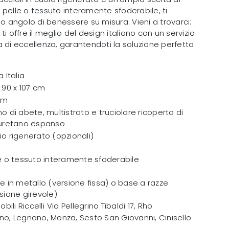
in pelle o tessuto interamente sfoderabile, ti
uo angolo di benessere su misura. Vieni a trovarci:
i ti offre il meglio del design italiano con un servizio
 di eccellenza, garantendoti la soluzione perfetta
a Italia
 90 x 107 cm
cm
o di abete, multistrato e truciolare ricoperto di
iuretano espanso
o rigenerato (opzionali)
e o tessuto interamente sfoderabile
e in metallo (versione fissa) o base a razze
sione girevole)
obili Riccelli
Via Pellegrino Tibaldi 17
,
Rho
no, Legnano, Monza, Sesto San Giovanni, Cinisello