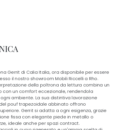
NICA
ona Gerrit di Calia Italia, ora disponibile per essere
sso il nostro showroom Mobili Riccelli a Rho.
rpretazione della poltrona da lettura combina un
 con un comfort eccezionale, rendendola
 ogni ambiente. La sua distintiva lavorazione
 del pouf trapezoidale abbinato offrono
superiore. Gerrit si adatta a ogni esigenza, grazie
rsione fissa con elegante piede in metallo o
ze, ideale anche per spazi contract.
accioli in cuoio rigenerato e un'ampia scelta di