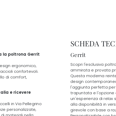
SCHEDA TEC
Gerrit
 la poltrona Gerrit
Scopri l'esclusiva poltr
o design ergonomico,
ammirata e provata pre
ccioli confortevoli.
Questa moderna reinte
llo di comfort,
design contemporaneo
l'aggiunta perfetta per
alia e ricevere
trapuntata e l'opzione
un'esperienza di relax 
celli in Via Pellegrino
alla disponibilità in ve
enze personalizzate,
girevole con base a raz
di materiali nella
Personalizzabile con br