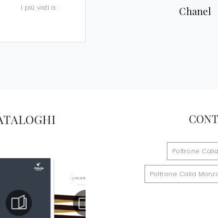
I più visti a :
Chanel
CATALOGHI
CONT
Poltrone Cali
Poltrone Calia Monz