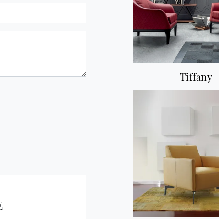
Tiffany
E