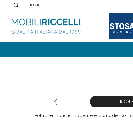
C E R C A . . .
RICHI
Poltrone in pelle moderne e comode, con strut