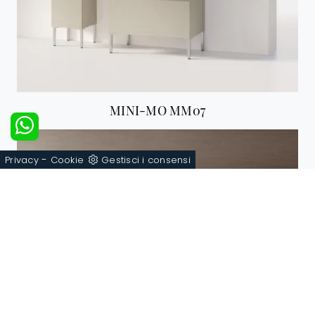
MINI-MO MM07
-
Privacy
Cookie
Gestisci i consensi