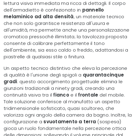
lettura visiva immediata ma ricca di dettagli. Il corpo
dell'armadietto è confezionato in
pannello
melaminico ad alta densità
, un materiale tecnico
che non solo garantisce resistenza all'usura e
all'umidità, ma permette anche una personalizzazione
cromatica pressoché illimitata; la tavolozza proposta
consente di calibrare perfettamente il tono
dell'ambiente, sia esso caldo o freddo, adattandosi a
piastrelle di qualsiasi stile o finitura.
Un aspetto tecnico distintivo che eleva la percezione
di qualità è l'unione degli spigoli a
quarantacinque
gradi
: questo accorgimento progettuale elimina le
giunzioni tradizionali a ninety gradi, creando una
continuità visiva tra il
fianco
e il
frontale
del mobile.
Tale soluzione conferisce al manufatto un aspetto
tridimensionale sofisticato, quasi scultoreo, che
valorizza ogni angolo della camera da bagno. Inoltre, la
configurazione a
svuotamento a terra
(sospesa)
gioca un ruolo fondamentale nella percezione ottica
delle dimensioni: sollevando il volume principale dal