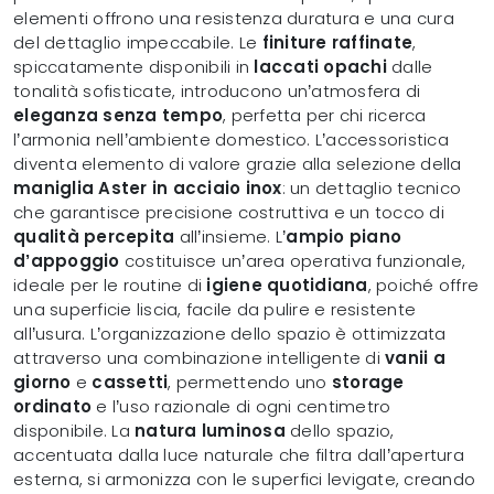
elementi offrono una resistenza duratura e una cura
del dettaglio impeccabile. Le
finiture raffinate
,
spiccatamente disponibili in
laccati opachi
dalle
tonalità sofisticate, introducono un’atmosfera di
eleganza senza tempo
, perfetta per chi ricerca
l’armonia nell’ambiente domestico. L’accessoristica
diventa elemento di valore grazie alla selezione della
maniglia Aster in acciaio inox
: un dettaglio tecnico
che garantisce precisione costruttiva e un tocco di
qualità percepita
all’insieme. L’
ampio piano
d’appoggio
costituisce un’area operativa funzionale,
ideale per le routine di
igiene quotidiana
, poiché offre
una superficie liscia, facile da pulire e resistente
all’usura. L’organizzazione dello spazio è ottimizzata
attraverso una combinazione intelligente di
vanii a
giorno
e
cassetti
, permettendo uno
storage
ordinato
e l’uso razionale di ogni centimetro
disponibile. La
natura luminosa
dello spazio,
accentuata dalla luce naturale che filtra dall’apertura
esterna, si armonizza con le superfici levigate, creando