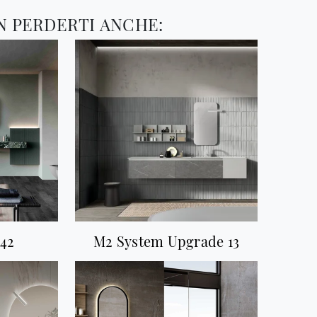
N PERDERTI ANCHE:
42
M2 System Upgrade 13