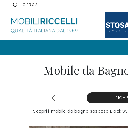
C E R C A . . .
Mobile da Bagno
RICHI
Scopri il mobile da bagno sospeso Block Sys