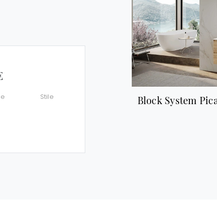
E
le
Stile
Block System Pic