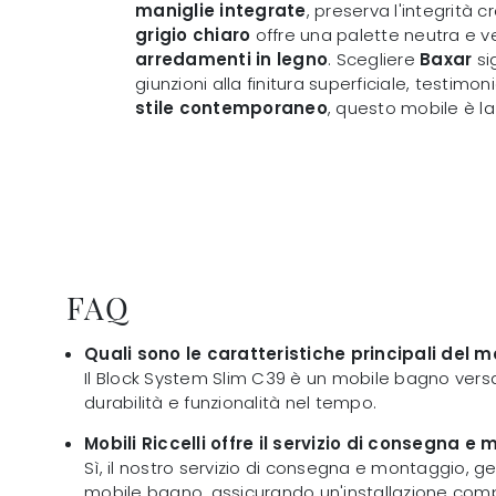
maniglie integrate
, preserva l'integrità
grigio chiaro
offre una palette neutra e ver
arredamenti in legno
. Scegliere
Baxar
sig
giunzioni alla finitura superficiale, testim
stile contemporaneo
, questo mobile è l
FAQ
Quali sono le caratteristiche principali del
Il Block System Slim C39 è un mobile bagno versat
durabilità e funzionalità nel tempo.
Mobili Riccelli offre il servizio di consegna
Sì, il nostro servizio di consegna e montaggio, g
mobile bagno, assicurando un'installazione comp