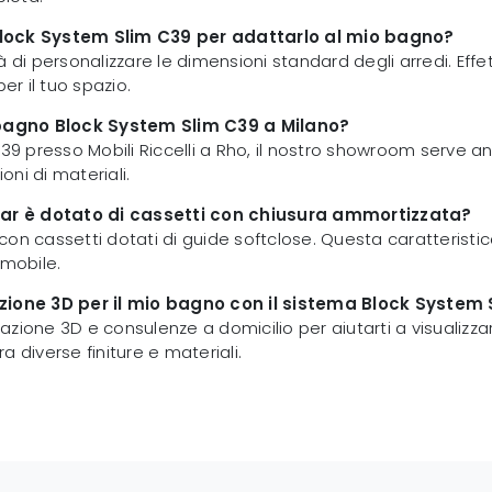
 Block System Slim C39 per adattarlo al mio bagno?
ità di personalizzare le dimensioni standard degli arredi. Eff
r il tuo spazio.
 bagno Block System Slim C39 a Milano?
C39 presso Mobili Riccelli a Rho, il nostro showroom serve a
oni di materiali.
xar è dotato di cassetti con chiusura ammortizzata?
on cassetti dotati di guide softclose. Questa caratteristica
 mobile.
zione 3D per il mio bagno con il sistema Block System
ttazione 3D e consulenze a domicilio per aiutarti a visualizz
 diverse finiture e materiali.