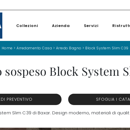
Collezioni
Azienda
Servizi
Ristrutt
Home
>
Arredamento Casa
>
Arredo Bagno
>
Block System Slim C39
 sospeso Block System S
EDI PREVENTIVO
SFOGLIA I CAT
tem Slim C39 di Baxar. Design moderno, materiali di qualità