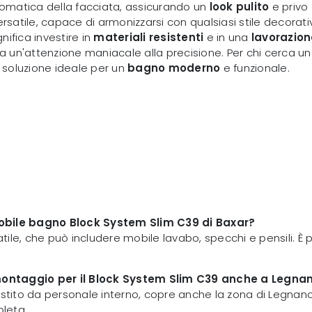
 cromatica della facciata, assicurando un
look pulito
e privo 
satile, capace di armonizzarsi con qualsiasi stile decorativo
nifica investire in
materiali resistenti
e in una
lavorazio
onia un'attenzione maniacale alla precisione. Per chi cerca un
a soluzione ideale per un
bagno moderno
e funzionale.
 mobile bagno Block System Slim C39 di Baxar?
ile, che può includere mobile lavabo, specchi e pensili. È 
 e montaggio per il Block System Slim C39 anche a Legna
estito da personale interno, copre anche la zona di Legnano.
leta.