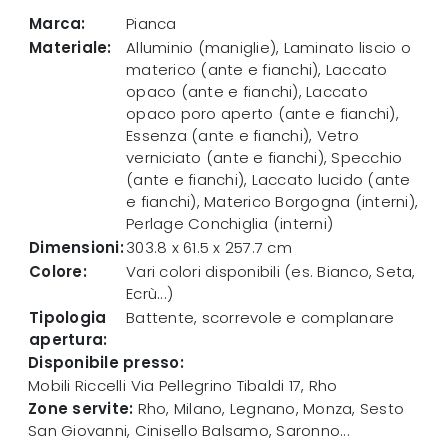
Marca:
Pianca
Materiale:
Alluminio (maniglie), Laminato liscio o
materico (ante e fianchi), Laccato
opaco (ante e fianchi), Laccato
opaco poro aperto (ante e fianchi),
Essenza (ante e fianchi), Vetro
verniciato (ante e fianchi), Specchio
(ante e fianchi), Laccato lucido (ante
e fianchi), Materico Borgogna (interni),
Perlage Conchiglia (interni)
Dimensioni:
303.8 x 61.5 x 257.7 cm
Colore:
Vari colori disponibili (es. Bianco, Seta,
Ecrù...)
Tipologia
Battente, scorrevole e complanare
apertura:
Disponibile presso:
Mobili Riccelli
Via Pellegrino Tibaldi 17
,
Rho
Zone servite:
Rho, Milano, Legnano, Monza, Sesto
San Giovanni, Cinisello Balsamo, Saronno...