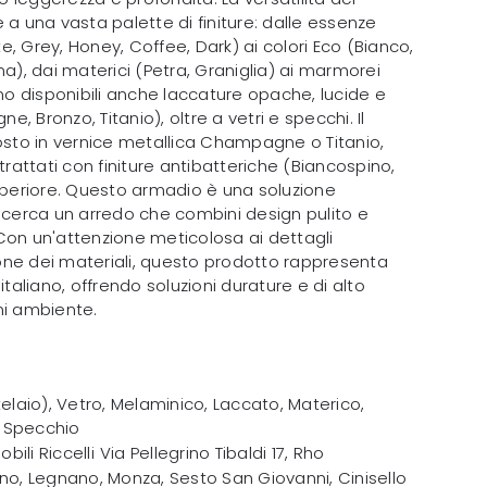
 a una vasta palette di finiture: dalle essenze
, Grey, Honey, Coffee, Dark) ai colori Eco (Bianco,
na), dai materici (Petra, Graniglia) ai marmorei
ono disponibili anche laccature opache, lucide e
 Bronzo, Titanio), oltre a vetri e specchi. Il
posto in vernice metallica Champagne o Titanio,
trattati con finiture antibatteriche (Biancospino,
superiore. Questo armadio è una soluzione
i cerca un arredo che combini design pulito e
Con un'attenzione meticolosa ai dettagli
zione dei materiali, questo prodotto rappresenta
italiano, offrendo soluzioni durature e di alto
ni ambiente.
telaio), Vetro, Melaminico, Laccato, Materico,
 Specchio
obili Riccelli
Via Pellegrino Tibaldi 17
,
Rho
no, Legnano, Monza, Sesto San Giovanni, Cinisello