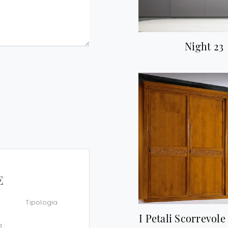
Night 23
E
Tipologia
I Petali Scorrevole
a :