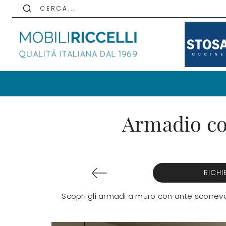
C E R C A . . .
Armadio con
RICHI
Scopri gli armadi a muro con ante scorrevo