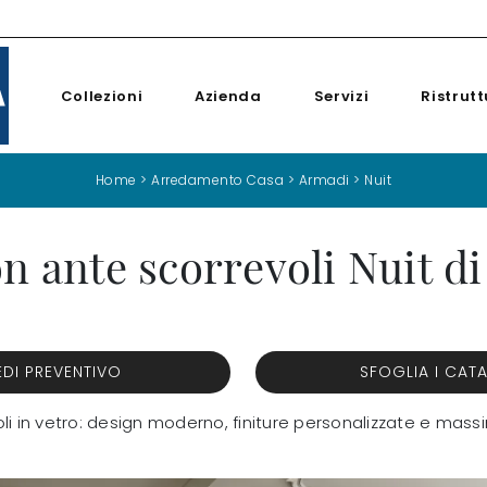
Collezioni
Azienda
Servizi
Ristrutt
Home
>
Arredamento Casa
>
Armadi
>
Nuit
 ante scorrevoli Nuit d
EDI PREVENTIVO
SFOGLIA I CAT
li in vetro: design moderno, finiture personalizzate e massi