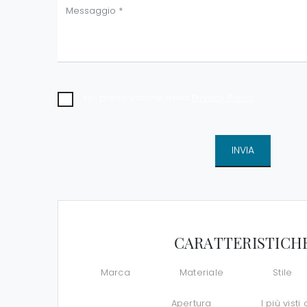
Ho preso visione della
Privacy Policy
INVIA
CARATTERISTICH
Marca
Materiale
Stile
Apertura
I più visti 