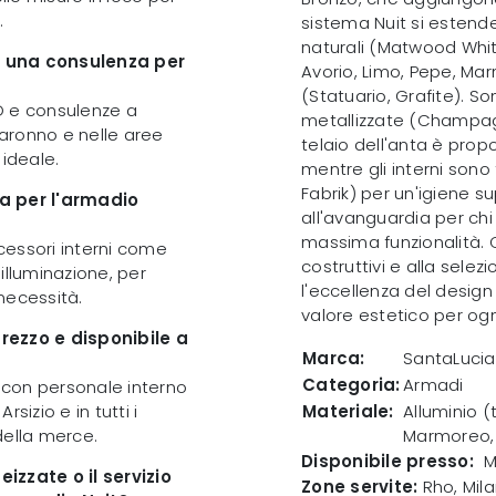
.
sistema Nuit si estende
naturali (Matwood White
e una consulenza per
Avorio, Limo, Pepe, Mar
(Statuario, Grafite). S
D e consulenze a
metallizzate (Champagne,
Saronno e nelle aree
telaio dell'anta è pro
 ideale.
mentre gli interni sono 
Fabrik) per un'igiene 
na per l'armadio
all'avanguardia per ch
massima funzionalità. 
cessori interni come
costruttivi e alla sele
 illuminazione, per
l'eccellenza del design 
necessità.
valore estetico per og
rezzo e disponibile a
Marca:
SantaLucia
Categoria:
Armadi
o con personale interno
rsizio e in tutti i
Materiale:
Alluminio (
 della merce.
Marmoreo,
Disponibile presso:
M
izzate o il servizio
Zone servite:
Rho, Mila