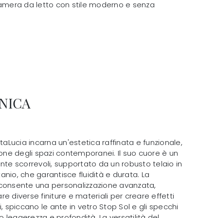
 camera da letto con stile moderno e senza
NICA
ntaLucia incarna un'estetica raffinata e funzionale,
ione degli spazi contemporanei. Il suo cuore è un
nte scorrevoli, supportato da un robusto telaio in
itanio, che garantisce fluidità e durata. La
 consente una personalizzazione avanzata,
e diverse finiture e materiali per creare effetti
oni, spiccano le ante in vetro Stop Sol e gli specchi
leggerezza e profondità. La versatilità del