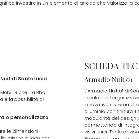
gnifica investire in un elemento di arredo che valorizza la
SCHEDA TEC
Armadio Nuit 01
Nuit di SantaLucia
L'Armadio Nuit 01 di Sa
bili Riccelli a Rho. Il
ideale per l'organizzaz
e la possibilità di
innovativo sistema di a
alluminio con finitura T
ra o personalizzato
modularità del design
permettendo di integrar
zare le dimensioni
visivi unici. Tra le opzi
lle misure in loco per
Bronzo, che aggiungono 