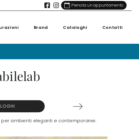
Prenota un appuntamento
urazioni
Brand
Cataloghi
Contatti
abilelab
ALOGHI
ile per ambienti eleganti e contemporanei.