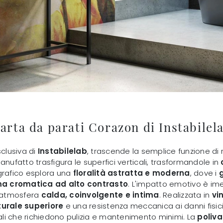
arta da parati Corazon di Instabilel
sclusiva di
Instabilelab
, trascende la semplice funzione di
nufatto trasfigura le superfici verticali, trasformandole in
grafico esplora una
floralità astratta e moderna
, dove i
g
 cromatica ad alto contrasto
. L'impatto emotivo è ime
n'atmosfera
calda, coinvolgente e intima
. Realizzata in
vi
turale superiore
e una resistenza meccanica ai danni fisic
i che richiedono pulizia e mantenimento minimi. La
poliva