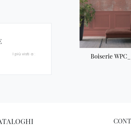
E
I più visti a :
Boiserie WPC
CATALOGHI
CONT