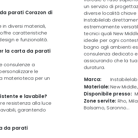
un servizio di progetta
a da parati Corazon di
diverse località chiave
Instabilelab direttame
in diversi materiali,
estremamente versatile,
 offre caratteristiche
tecnici quali New Middl
esign e funzionalità.
ideale per ogni contest
bagno agli ambienti est
per la carta da parati
consulenza dedicato e
assicurando che la tua
D e consulenze a
duratura.
 personalizzare le
ra materioteca per un
Marca:
Instabilelab
Materiale:
New Middle,
Disponibile presso:
M
istente e lavabile?
Zone servite:
Rho, Mila
re resistenza alla luce
Balsamo, Saronno...
 lavabili, garantendo
ta da parati