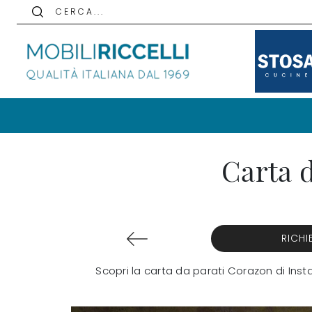
C E R C A . . .
Carta d
RICHI
Scopri la carta da parati Corazon di Inst