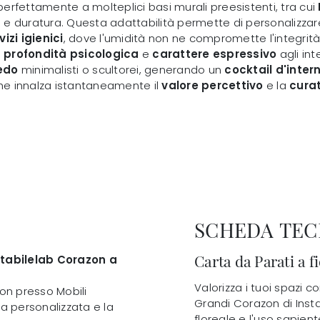
 perfettamente a molteplici basi murali preesistenti, tra cui
 e duratura. Questa adattabilità permette di personalizza
vizi igienici
, dove l'umidità non ne compromette l'integrità
e
profondità psicologica
e
carattere espressivo
agli int
edo
minimalisti o scultorei, generando un
cocktail d'intern
e innalza istantaneamente il
valore percettivo
e la
curat
SCHEDA TEC
Carta da Parati a 
stabilelab Corazon a
Valorizza i tuoi spazi c
zon presso Mobili
Grandi Corazon di Inst
za personalizzata e la
floreale e l'uso sapient