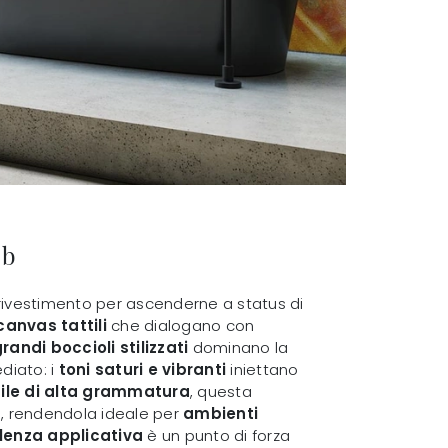
ab
 rivestimento per ascenderne a status di
canvas tattili
che dialogano con
randi boccioli stilizzati
dominano la
diato: i
toni saturi e vibranti
iniettano
nile di alta grammatura
, questa
i, rendendola ideale per
ambienti
lenza applicativa
è un punto di forza