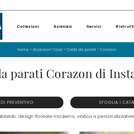
Collezioni
Azienda
Servizi
Ristrutt
Home
>
Accessori Casa
>
Carta da parati
>
Corazon
a parati Corazon di Inst
EDI PREVENTIVO
SFOGLIA I CAT
abilelab: design floreale moderno, vinilica e personalizzab