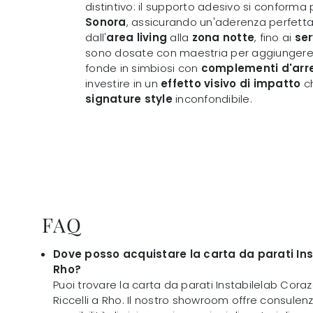
distintivo: il supporto adesivo si conforma
Sonora
, assicurando un'aderenza perfetta
dall'
area living
alla
zona notte
, fino ai
ser
sono dosate con maestria per aggiunger
fonde in simbiosi con
complementi d'arr
investire in un
effetto visivo di impatto
ch
signature style
inconfondibile.
FAQ
Dove posso acquistare la carta da parati In
Rho?
Puoi trovare la carta da parati Instabilelab Cora
Riccelli a Rho. Il nostro showroom offre consulen