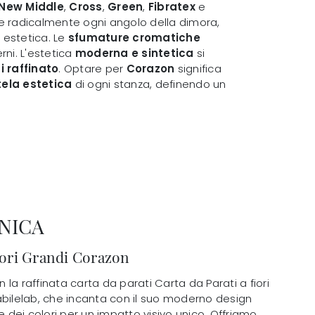
New Middle
,
Cross
,
Green
,
Fibratex
e
re radicalmente ogni angolo della dimora,
 estetica. Le
sfumature cromatiche
erni. L'estetica
moderna e sintetica
si
i raffinato
. Optare per
Corazon
significa
ela estetica
di ogni stanza, definendo un
NICA
fiori Grandi Corazon
on la raffinata carta da parati Carta da Parati a fiori
abilelab, che incanta con il suo moderno design
e dei colori per un impatto visivo unico. Offriamo