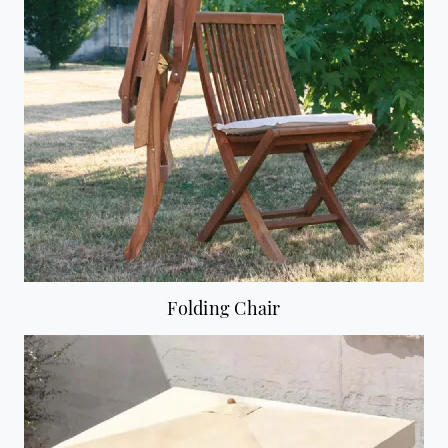
Folding Chair