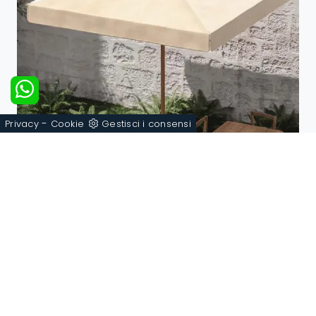
-
Privacy
Cookie
Gestisci i consensi
PTR LE