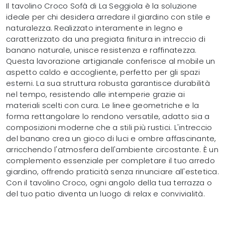
Il tavolino Croco Sofà di La Seggiola è la soluzione
ideale per chi desidera arredare il giardino con stile e
naturalezza. Realizzato interamente in legno e
caratterizzato da una pregiata finitura in intreccio di
banano naturale, unisce resistenza e raffinatezza.
Questa lavorazione artigianale conferisce al mobile un
aspetto caldo e accogliente, perfetto per gli spazi
esterni. La sua struttura robusta garantisce durabilità
nel tempo, resistendo alle intemperie grazie ai
materiali scelti con cura. Le linee geometriche e la
forma rettangolare lo rendono versatile, adatto sia a
composizioni moderne che a stili più rustici. L'intreccio
del banano crea un gioco di luci e ombre affascinante,
arricchendo l'atmosfera dell'ambiente circostante. È un
complemento essenziale per completare il tuo arredo
giardino, offrendo praticità senza rinunciare all'estetica.
Con il tavolino Croco, ogni angolo della tua terrazza o
del tuo patio diventa un luogo di relax e convivialità.