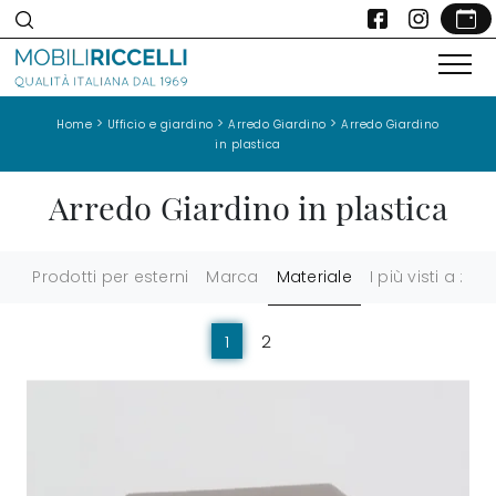
>
>
>
Home
Ufficio e giardino
Arredo Giardino
Arredo Giardino
in plastica
Arredo Giardino in plastica
Prodotti per esterni
Marca
Materiale
I più visti a :
1
2