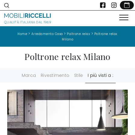
>
>
>
Home
Arredamento Casa
Poltrone relax
Poltrone relax
Milano
Poltrone relax Milano
Marca
Rivestimento
Stile
I più visti a :