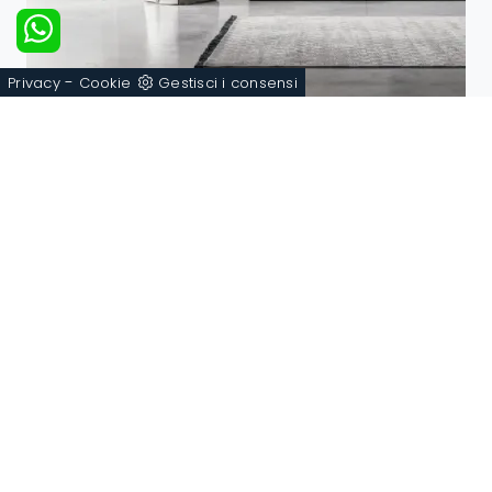
-
Privacy
Cookie
Gestisci i consensi
Atlante UNIT AT138