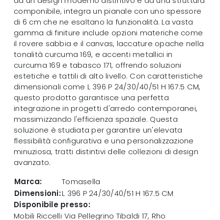
da un design moderno distintivo e da una struttura
componibile, integra un pianale con uno spessore
di 6 cm che ne esaltano la funzionalità. La vasta
gamma di finiture include opzioni materiche come
il rovere sabbia e il canvas, laccature opache nella
tonalità curcuma 169, e accenti metallici in
curcuma 169 e tabasco 171, offrendo soluzioni
estetiche e tattili di alto livello. Con caratteristiche
dimensionali come L 396 P 24/30/40/51 H 167.5 CM,
questo prodotto garantisce una perfetta
integrazione in progetti d'arredo contemporanei,
massimizzando l'efficienza spaziale. Questa
soluzione è studiata per garantire un'elevata
flessibilità configurativa e una personalizzazione
minuziosa, tratti distintivi delle collezioni di design
avanzato.
Marca:
Tomasella
Dimensioni:
L 396 P 24/30/40/51 H 167.5 CM
Disponibile presso:
Mobili Riccelli
Via Pellegrino Tibaldi 17
,
Rho