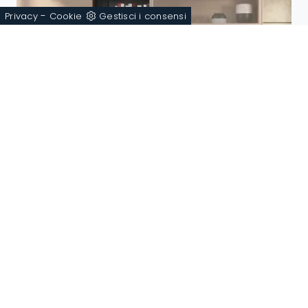
-
Privacy
Cookie
Gestisci i consensi
Rails MAG7536