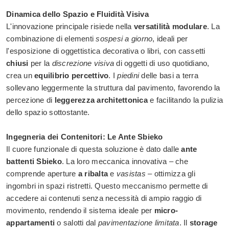
Dinamica dello Spazio e Fluidità Visiva
L'innovazione principale risiede nella
versatilità modulare
. La
combinazione di elementi
sospesi a giorno
, ideali per
l'esposizione di oggettistica decorativa o libri, con cassetti
chiusi
per la
discrezione visiva
di oggetti di uso quotidiano,
crea un
equilibrio percettivo
. I
piedini
delle basi a terra
sollevano leggermente la struttura dal pavimento, favorendo la
percezione di
leggerezza architettonica
e facilitando la pulizia
dello spazio sottostante.
Ingegneria dei Contenitori: Le Ante Sbieko
Il cuore funzionale di questa soluzione è dato dalle
ante
battenti Sbieko
. La loro meccanica innovativa – che
comprende aperture
a ribalta
e
vasistas
– ottimizza gli
ingombri in spazi ristretti. Questo meccanismo permette di
accedere ai contenuti senza necessità di ampio raggio di
movimento, rendendo il sistema ideale per
micro-
appartamenti
o salotti dal
pavimentazione limitata
. Il
storage