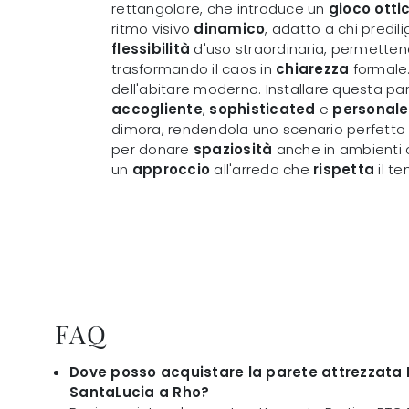
rettangolare, che introduce un
gioco otti
ritmo visivo
dinamico
, adatto a chi predil
flessibilità
d'uso straordinaria, permette
trasformando il caos in
chiarezza
formale
dell'abitare moderno. Installare questa pa
accogliente
,
sophisticated
e
personale
dimora, rendendola uno scenario perfetto
per donare
spaziosità
anche in ambienti c
un
approccio
all'arredo che
rispetta
il te
FAQ
Dove posso acquistare la parete attrezzata
SantaLucia a Rho?