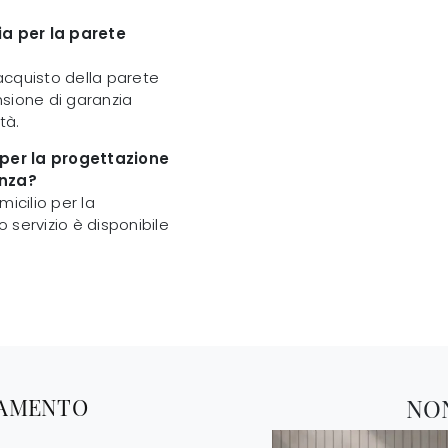
a per la parete
acquisto della parete
ensione di garanzia
tà.
per la progettazione
onza?
icilio per la
o servizio è disponibile
TAMENTO
NO