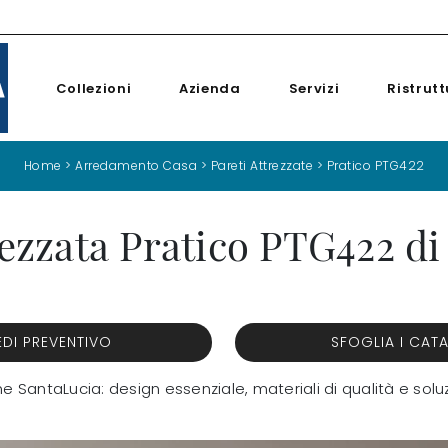
Collezioni
Azienda
Servizi
Ristrutt
Home
>
Arredamento Casa
>
Pareti Attrezzate
>
Pratico PTG422
rezzata Pratico PTG422 di
EDI PREVENTIVO
SFOGLIA I CAT
e SantaLucia: design essenziale, materiali di qualità e soluz