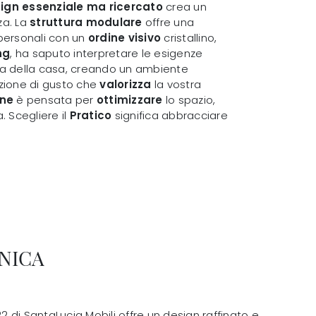
ign essenziale ma ricercato
crea un
za. La
struttura modulare
offre una
 personali con un
ordine visivo
cristallino,
ng
, ha saputo interpretare le esigenze
a della casa, creando un ambiente
azione di gusto che
valorizza
la vostra
one
è pensata per
ottimizzare
lo spazio,
. Scegliere il
Pratico
significa abbracciare
NICA
di SantaLucia Mobili offre un design raffinato e