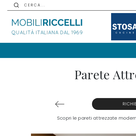
C E R C A . . .
Parete Att
RICHI
Scopri le pareti attrezzate modern