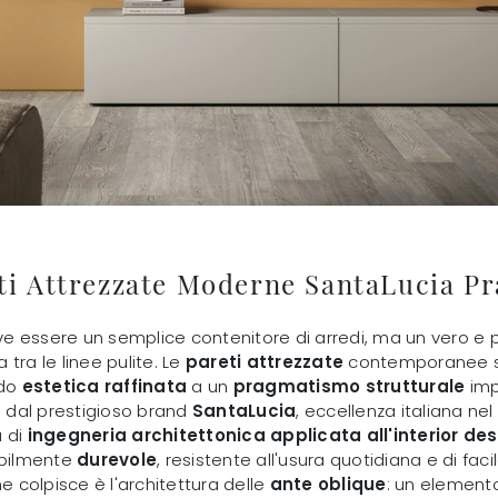
ti Attrezzate Moderne SantaLucia Pr
eve essere un semplice contenitore di arredi, ma un vero e pr
tra le linee pulite. Le
pareti attrezzate
contemporanee si 
ndo
estetica raffinata
a un
pragmatismo strutturale
imp
o dal prestigioso brand
SantaLucia
, eccellenza italiana ne
a di
ingegneria architettonica applicata all'interior de
ibilmente
durevole
, resistente all'usura quotidiana e di faci
he colpisce è l'architettura delle
ante oblique
: un element