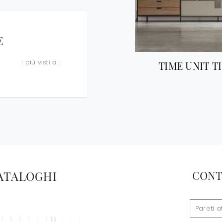
E
I più visti a :
TIME UNIT TI
CATALOGHI
CONT
Pareti 