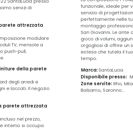
G422 SantaLucia presso
funzionale, ideale per v
riamo servizi di
servizio di progettazio
perfettamente nelle tu
 parete attrezzata
montaggio professional
San Giovanni. Le ante o
composizione modulare
gioco di volumi, aggiu
moduli TV, mensole a
orgogliosi di offrire 
o push-pull,
estesa che tutela il tu
e.
tempo.
initure della parete
Marca:
SantaLucia
Disponibile presso:
M
ard degli arredi e
Zone servite:
Rho, Mila
ni e laccati. Il negozio
Balsamo, Saronno...
 la parete attrezzata
 incluso nel prezzo,
le interno si occupa