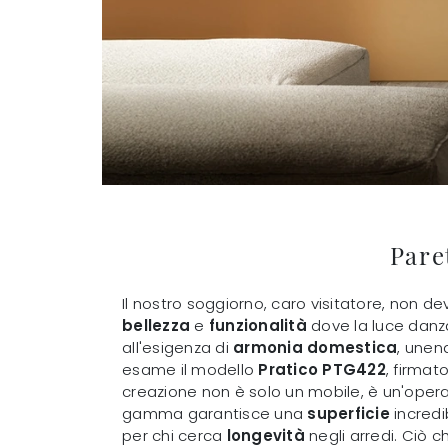
Pare
Il nostro soggiorno, caro visitatore, non d
bellezza
e
funzionalità
dove la luce danza 
all'esigenza di
armonia domestica
, une
esame il modello
Pratico PTG422
, firmat
creazione non è solo un mobile, è un'oper
gamma garantisce una
superficie
incred
per chi cerca
longevità
negli arredi. Ciò c