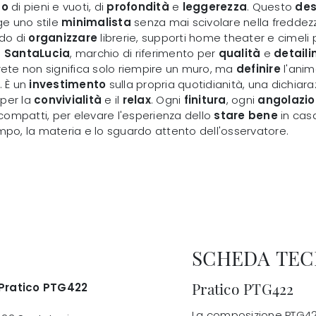
co
di pieni e vuoti, di
profondità
e
leggerezza
. Questo
des
ige uno stile
minimalista
senza mai scivolare nella freddez
ndo di
organizzare
librerie, supporti home theater e cimeli
.
SantaLucia
, marchio di riferimento per
qualità
e
detaili
rete non significa solo riempire un muro, ma
definire
l'anim
. È un
investimento
sulla propria quotidianità, una dichiar
 per la
convivialità
e il
relax
. Ogni
finitura
, ogni
angolazi
ompatti, per elevare l'esperienza dello
stare bene
in casa
mpo, la materia e lo sguardo attento dell'osservatore.
SCHEDA TEC
Pratico PTG422
 Pratico PTG422
La composizione PTG422 