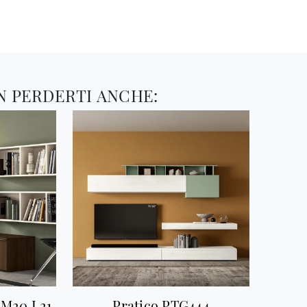
N PERDERTI ANCHE:
 IM20 L21
Pratico PTG444