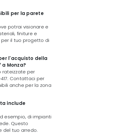
ibili per la parete
ove potrai visionare e
iali, finiture e
o per il tuo progetto di
er l'acquisto della
7 a Monza?
o rateizzate per
G417. Contattaci per
nibili anche per la zona
ata include
ad esempio, di impianti
chiede. Questo
e del tuo arredo.