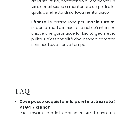
della struttura, conferendo all'ambiente 
cm
, contribuisce a mantenere un profilo l
qualsiasi effetto di soffocamento visivo.
I
frontali
si distinguono per una
finitura 
superfici mette in risalto la nobiltà intrins
chiave che garantisce la fluidità geometrica
pulito. Un'essenzialità che infonde caratt
sofisticatezza senza tempo.
FAQ
Dove posso acquistare la parete attrezzata 
PTG417 a Rho?
Puoi trovare il modello Pratico PTG417 di SantaLuc