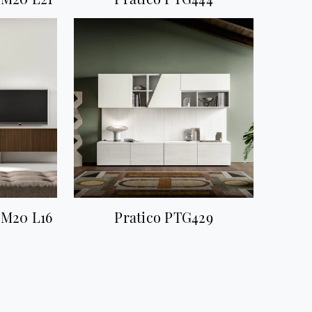
 IM20 L16
Pratico PTG429