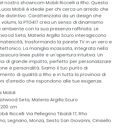
el nostro showroom Mobili Riccelli a Rho. Questa
ucia Mobili è ideale per chi cerca un arredo che
ile distintivo. Caratterizzata da un design che
volumi, la PTG417 crea un senso di dinamismo
i ambiente con la sua presenza raffinata. Le
twood Seta, Materia Argilla Scuro interagiscono
matericità, trasformando la parete TV in un vero e
ettonico. La maniglia incassata, integrata nella
assicura linee pulite e un'apertura intuitiva. Un
 di grande impatto, perfetto per personalizzare
zione e personalità. Siamo il tuo punto di
mento di qualità a Rho e in tutta la provincia di
oni d'arredo che rispondono alle tue esigenze.
 Mobili
atwood Seta, Materia Argilla Scuro
x 200 cm
bili Riccelli
Via Pellegrino Tibaldi 17
,
Rho
no, Legnano, Monza, Sesto San Giovanni, Cinisello