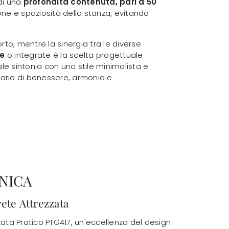
di una
profondità contenuta, pari a 50
one e spaziosità della stanza, evitando
rto, mentre la sinergia tra le diverse
te
o integrate è la scelta progettuale
ale sintonia con uno stile minimalista e
uario di benessere, armonia e
NICA
ete Attrezzata
zata Pratico PTG417, un'eccellenza del design