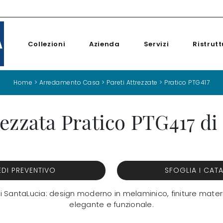
Collezioni
Azienda
Servizi
Ristrutt
Home
>
Arredamento Casa
>
Pareti Attrezzate
>
Pratico PTG417
rezzata Pratico PTG417 di
EDI PREVENTIVO
SFOGLIA I CAT
 di SantaLucia: design moderno in melaminico, finiture mate
elegante e funzionale.