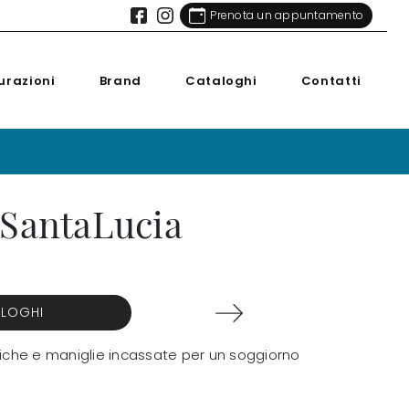
Prenota un appuntamento
urazioni
Brand
Cataloghi
Contatti
 SantaLucia
ALOGHI
riche e maniglie incassate per un soggiorno