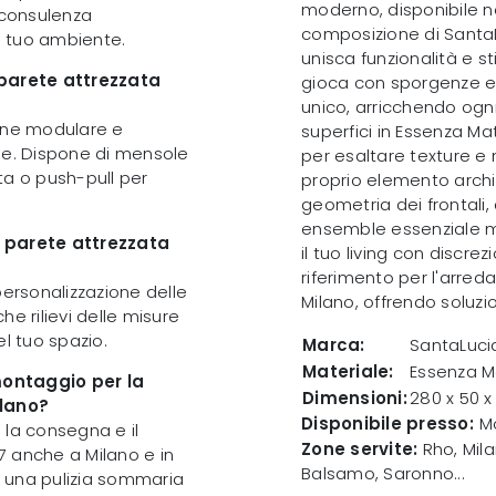
moderno, disponibile n
o consulenza
composizione di SantaL
il tuo ambiente.
unisca funzionalità e st
 parete attrezzata
gioca con sporgenze e 
unico, arricchendo ogn
ione modulare e
superfici in Essenza Ma
ne. Dispone di mensole
per esaltare texture e 
ta o push-pull per
proprio elemento archit
geometria dei frontali, 
ensemble essenziale ma
a parete attrezzata
il tuo living con discre
riferimento per l'arreda
 personalizzazione delle
Milano, offrendo soluzi
e rilievi delle misure
el tuo spazio.
Marca:
SantaLucia
Materiale:
Essenza M
 montaggio per la
Dimensioni:
280 x 50 
ilano?
Disponibile presso:
Mo
 la consegna e il
Zone servite:
Rho, Mila
7 anche a Milano e in
Balsamo, Saronno...
 e una pulizia sommaria