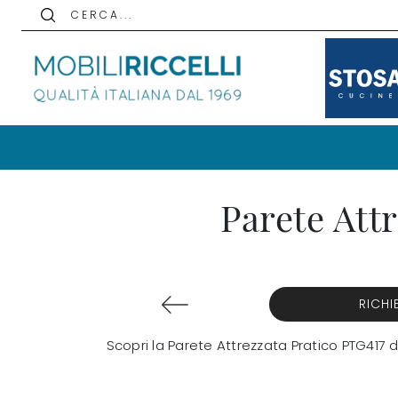
C E R C A . . .
Parete Att
RICHI
Scopri la Parete Attrezzata Pratico PTG417