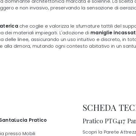
una dominante architettonica marcata e solenne. La scelta 
eggero e non invasivo, preservando la sensazione di aerazi
materica
che coglie e valorizza le sfumature tattili del suppo
eca dei materiali impiegati. L'adozione di
maniglie incassa
 delle linee, assicurando un uso intuitivo e discreto, in tot
ere alla dimora, mutando ogni contesto abitativo in un sant
SCHEDA TEC
Pratico PTG417 Par
SantaLucia Pratico
Scopri la Parete Attrez
ia presso Mobili