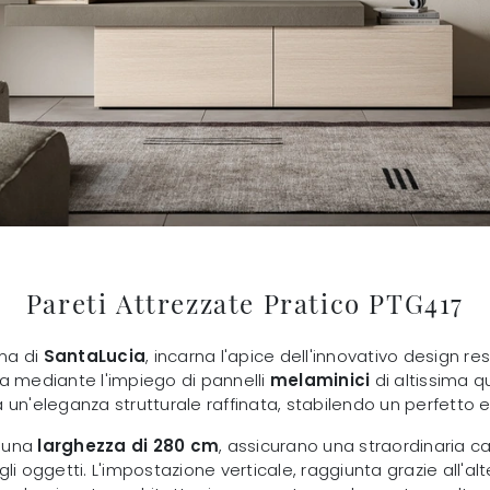
Pareti Attrezzate Pratico PTG417
rma di
SantaLucia
, incarna l'apice dell'innovativo design re
ta mediante l'impiego di pannelli
melaminici
di altissima q
 un'eleganza strutturale raffinata, stabilendo un perfetto e
o una
larghezza di 280 cm
, assicurano una straordinaria c
i oggetti. L'impostazione verticale, raggiunta grazie all'al