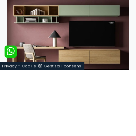
-
Privacy
Cookie
Gestisci i consensi
Pratico PTG403