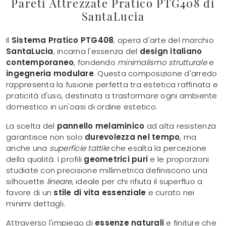
Pareti Attrezzate Pratico PTG408 di
SantaLucia
Il
Sistema Pratico PTG408
, opera d'arte del marchio
SantaLucia
, incarna l'essenza del
design italiano
contemporaneo
, fondendo
minimalismo strutturale
e
ingegneria modulare
. Questa composizione d'arredo
rappresenta la fusione perfetta tra estetica raffinata e
praticità d'uso, destinata a trasformare ogni ambiente
domestico in un'oasi di ordine estetico.
La scelta del
pannello melaminico
ad alta resistenza
garantisce non solo
durevolezza nel tempo
, ma
anche una
superficie tattile
che esalta la percezione
della qualità. I profili
geometrici puri
e le proporzioni
studiate con precisione millimetrica definiscono una
silhouette
lineare
, ideale per chi rifiuta il superfluo a
favore di un
stile di vita essenziale
e curato nei
minimi dettagli.
Attraverso l'impiego di
essenze naturali
e finiture che