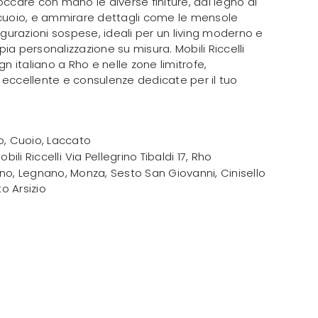
occare con mano le diverse finiture, dal legno al
 cuoio, e ammirare dettagli come le mensole
figurazioni sospese, ideali per un living moderno e
ia personalizzazione su misura. Mobili Riccelli
gn italiano a Rho e nelle zone limitrofe,
 eccellente e consulenze dedicate per il tuo
o, Cuoio, Laccato
obili Riccelli
Via Pellegrino Tibaldi 17
,
Rho
no, Legnano, Monza, Sesto San Giovanni, Cinisello
o Arsizio