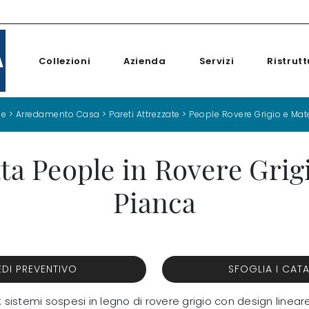
Collezioni
Azienda
Servizi
Ristrutt
e
>
Arredamento Casa
>
Pareti Attrezzate
>
People Rovere Grigio e Mat
ta People in Rovere Grig
Pianca
EDI PREVENTIVO
SFOGLIA I CAT
: sistemi sospesi in legno di rovere grigio con design lineare