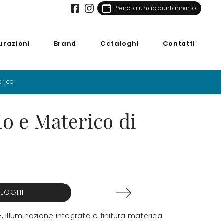
Prenota un appuntamento
urazioni
Brand
Cataloghi
Contatti
erico
io e Materico di
ALOGHI
, illuminazione integrata e finitura materica