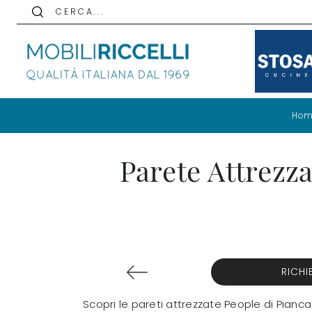
C E R C A . . .
Hom
Parete Attrezza
RICHI
Scopri le pareti attrezzate People di Pianca