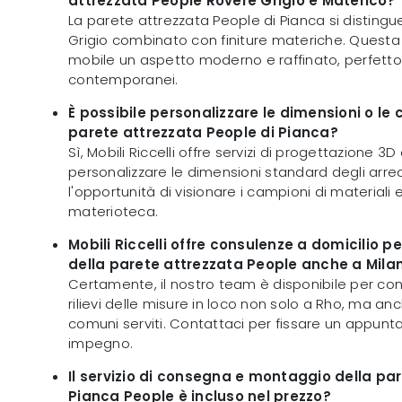
attrezzata People Rovere Grigio e Materico?
La parete attrezzata People di Pianca si distingu
Grigio combinato con finiture materiche. Questa 
mobile un aspetto moderno e raffinato, perfetto
contemporanei.
È possibile personalizzare le dimensioni o le 
parete attrezzata People di Pianca?
Sì, Mobili Riccelli offre servizi di progettazione 3D 
personalizzare le dimensioni standard degli arred
l'opportunità di visionare i campioni di materiali e
materioteca.
Mobili Riccelli offre consulenze a domicilio p
della parete attrezzata People anche a Mila
Certamente, il nostro team è disponibile per con
rilievi delle misure in loco non solo a Rho, ma anch
comuni serviti. Contattaci per fissare un appu
impegno.
Il servizio di consegna e montaggio della pa
Pianca People è incluso nel prezzo?