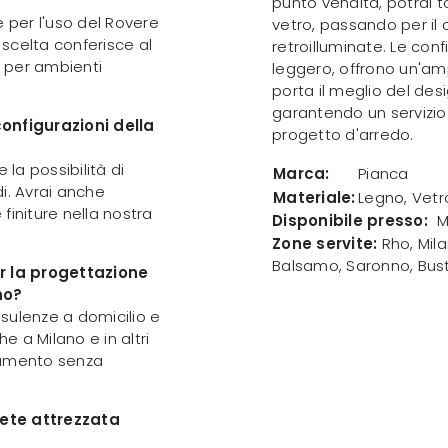
punto vendita, potrai t
e per l'uso del Rovere
vetro, passando per il
scelta conferisce al
retroilluminate. Le con
 per ambienti
leggero, offrono un'amp
porta il meglio del desi
garantendo un servizio
configurazioni della
progetto d'arredo.
e la possibilità di
Marca:
Pianca
i. Avrai anche
Materiale:
Legno, Vetr
 finiture nella nostra
Disponibile presso:
M
Zone servite:
Rho, Mila
Balsamo, Saronno, Bust
er la progettazione
no?
sulenze a domicilio e
e a Milano e in altri
ntamento senza
rete attrezzata