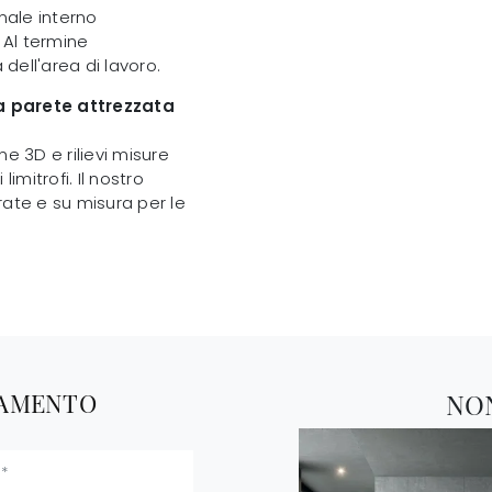
nale interno
 Al termine
 dell'area di lavoro.
a parete attrezzata
e 3D e rilievi misure
imitrofi. Il nostro
rate e su misura per le
TAMENTO
NO