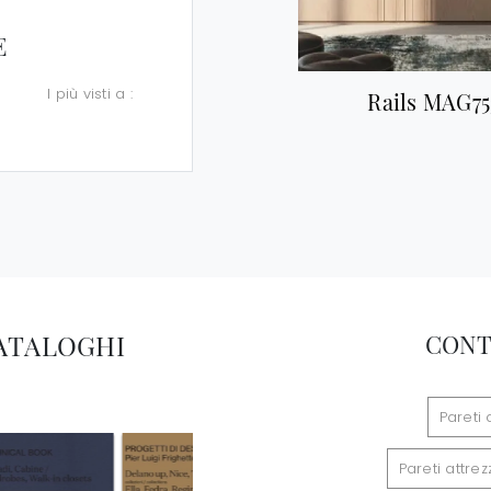
E
I più visti a :
Rails MAG75
CATALOGHI
CONT
Pareti
Pareti attre