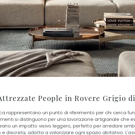
Attrezzate People in Rovere Grigio d
anca rappresentano un punto di riferimento per chi cerca fun
elementi si distinguono per una lavorazione artigianale che e
reano un impatto visivo leggero, perfetto per arredare amb
a e discreta, adatta a valorizzare ogni spazio abitativo. L'as