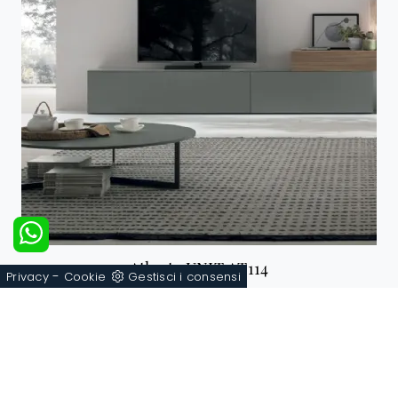
Atlante UNIT AT114
-
Privacy
Cookie
Gestisci i consensi